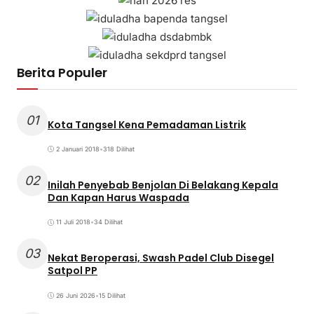
Berita Populer
01
Kota Tangsel Kena Pemadaman Listrik
2 Januari 2018
•
318 Dilihat
02
Inilah Penyebab Benjolan Di Belakang Kepala
Dan Kapan Harus Waspada
11 Juli 2018
•
34 Dilihat
03
Nekat Beroperasi, Swash Padel Club Disegel
Satpol PP
26 Juni 2026
•
15 Dilihat