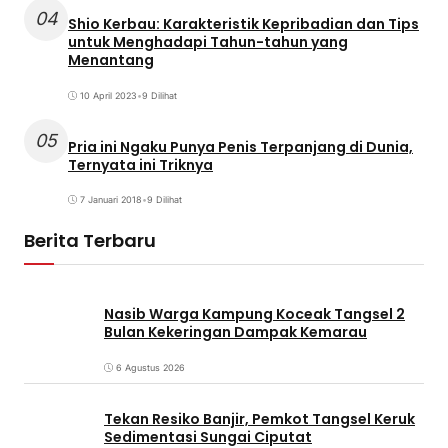
04
Shio Kerbau: Karakteristik Kepribadian dan Tips
untuk Menghadapi Tahun-tahun yang
Menantang
10 April 2023
•
9 Dilihat
05
Pria ini Ngaku Punya Penis Terpanjang di Dunia,
Ternyata ini Triknya
7 Januari 2018
•
9 Dilihat
Berita Terbaru
Nasib Warga Kampung Koceak Tangsel 2
Bulan Kekeringan Dampak Kemarau
6 Agustus 2026
Tekan Resiko Banjir, Pemkot Tangsel Keruk
Sedimentasi Sungai Ciputat