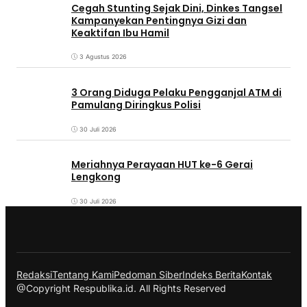
Cegah Stunting Sejak Dini, Dinkes Tangsel
Kampanyekan Pentingnya Gizi dan
Keaktifan Ibu Hamil
3 Agustus 2026
3 Orang Diduga Pelaku Pengganjal ATM di
Pamulang Diringkus Polisi
30 Juli 2026
Meriahnya Perayaan HUT ke-6 Gerai
Lengkong
30 Juli 2026
Redaksi
Tentang Kami
Pedoman Siber
Indeks Berita
Kontak
@Copyright Respublika.id. All Rights Reserved