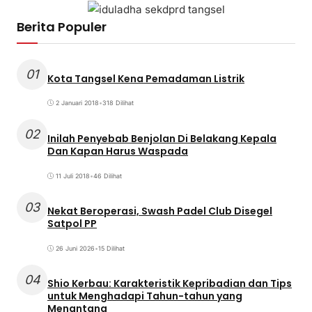
Berita Populer
01
Kota Tangsel Kena Pemadaman Listrik
2 Januari 2018
•
318 Dilihat
02
Inilah Penyebab Benjolan Di Belakang Kepala
Dan Kapan Harus Waspada
11 Juli 2018
•
46 Dilihat
03
Nekat Beroperasi, Swash Padel Club Disegel
Satpol PP
26 Juni 2026
•
15 Dilihat
04
Shio Kerbau: Karakteristik Kepribadian dan Tips
untuk Menghadapi Tahun-tahun yang
Menantang