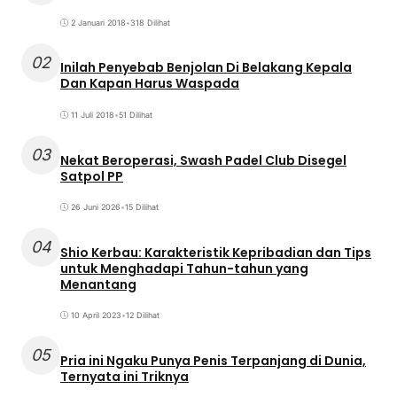
2 Januari 2018
•
318 Dilihat
02
Inilah Penyebab Benjolan Di Belakang Kepala
Dan Kapan Harus Waspada
11 Juli 2018
•
51 Dilihat
03
Nekat Beroperasi, Swash Padel Club Disegel
Satpol PP
26 Juni 2026
•
15 Dilihat
04
Shio Kerbau: Karakteristik Kepribadian dan Tips
untuk Menghadapi Tahun-tahun yang
Menantang
10 April 2023
•
12 Dilihat
05
Pria ini Ngaku Punya Penis Terpanjang di Dunia,
Ternyata ini Triknya