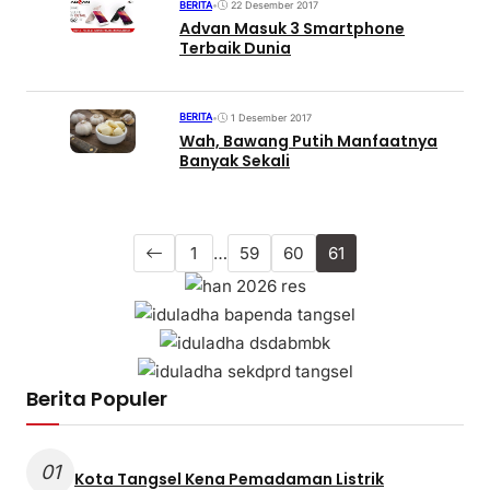
BERITA
•
22 Desember 2017
Advan Masuk 3 Smartphone
Terbaik Dunia
BERITA
•
1 Desember 2017
Wah, Bawang Putih Manfaatnya
Banyak Sekali
1
…
59
60
61
Berita Populer
01
Kota Tangsel Kena Pemadaman Listrik