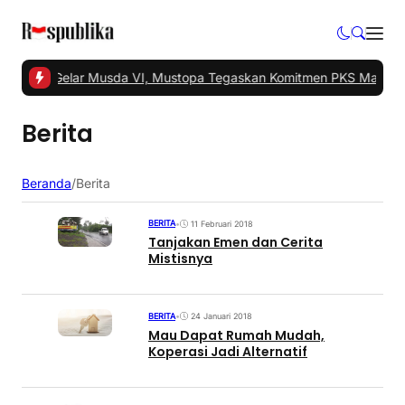
Tangsel Gelar Musda VI, Mustopa Tegaskan Komitmen PKS Majukan
Berita
Beranda
/
Berita
BERITA
•
11 Februari 2018
Tanjakan Emen dan Cerita
Mistisnya
BERITA
•
24 Januari 2018
Mau Dapat Rumah Mudah,
Koperasi Jadi Alternatif