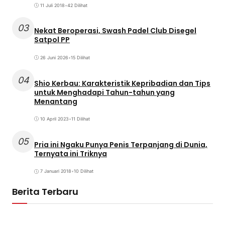
11 Juli 2018
•
42 Dilihat
03
Nekat Beroperasi, Swash Padel Club Disegel
Satpol PP
26 Juni 2026
•
15 Dilihat
04
Shio Kerbau: Karakteristik Kepribadian dan Tips
untuk Menghadapi Tahun-tahun yang
Menantang
10 April 2023
•
11 Dilihat
05
Pria ini Ngaku Punya Penis Terpanjang di Dunia,
Ternyata ini Triknya
7 Januari 2018
•
10 Dilihat
Berita Terbaru