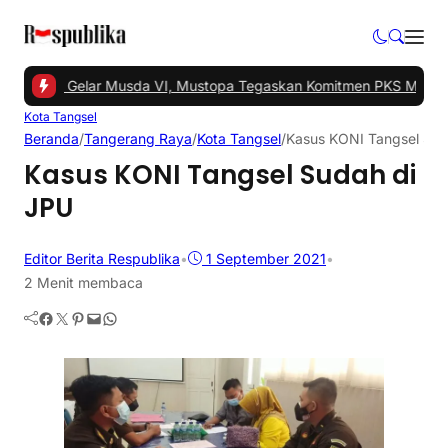
Tangsel Gelar Musda VI, Mustopa Tegaskan Komitmen PKS Majukan
Kota Tangsel
Beranda
/
Tangerang Raya
/
Kota Tangsel
/
Kasus KONI Tangsel Sud
Kasus KONI Tangsel Sudah di
JPU
Editor Berita Respublika
•
1 September 2021
•
2 Menit membaca
Facebook
Twitter
Pinterest
Mail
WhatsApp