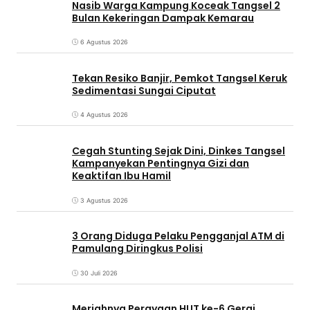
Nasib Warga Kampung Koceak Tangsel 2
Bulan Kekeringan Dampak Kemarau
6 Agustus 2026
Tekan Resiko Banjir, Pemkot Tangsel Keruk
Sedimentasi Sungai Ciputat
4 Agustus 2026
Cegah Stunting Sejak Dini, Dinkes Tangsel
Kampanyekan Pentingnya Gizi dan
Keaktifan Ibu Hamil
3 Agustus 2026
3 Orang Diduga Pelaku Pengganjal ATM di
Pamulang Diringkus Polisi
30 Juli 2026
Meriahnya Perayaan HUT ke-6 Gerai