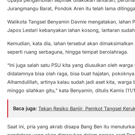
Jurangmangu Barat, Pondok Aren itu telah lama ditingg
Walikota Tangsel Benyamin Davnie mengatakan, lahan 
Japos Lestari kebanyakan lahan kosong, lantaran sudah
Kemudian, kata dia, lahan tersebut akan dimaksimalkan
seperti ruang serbaguna, hingga tempat berolahraga.
“Ini juga salah satu PSU kita yang diusulkan oleh warg
didalamnya bisa olah raga, bisa buat hajatan, pokokny
Alhamdulillah, artinya kalau sudah jadi aset kita, warg
minggo silahkan gitu,” kata Benyamin, ditulis Kamis (11/
Baca juga:
Tekan Resiko Banjir, Pemkot Tangsel Keru
Saat ini, pria yang akrab disapa Bang Ben itu menutur
pendataan yang akan dimasukan dalam neraca aset Pem