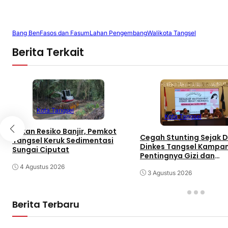
Bang Ben
Fasos dan Fasum
Lahan Pengembang
Walikota Tangsel
Berita Terkait
Kota Tangsel
Kota Tangsel
Tekan Resiko Banjir, Pemkot
Cegah Stunting Sejak Di
Tangsel Keruk Sedimentasi
Dinkes Tangsel Kampa
Sungai Ciputat
Pentingnya Gizi dan
Keaktifan Ibu Hamil
4 Agustus 2026
3 Agustus 2026
Berita Terbaru