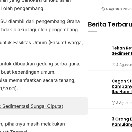
al oleh pengembang.
4 Agustus 2026
PSU diambil dari pengembang Graha
Berita Terbar
 tidak diakui lagi oleh pengembang.
 untuk Fasilitas Umum (Fasum) warga,
Tekan Res
Sediment
a untuk dibuatkan gedung serba guna,
4 Agustu
a buat kepentingan umum.
a bisa memanfaatkan secara tenang,
Cegah Stu
Kampanye
11/2021).
Ibu Hamil
3 Agustu
k Sedimentasi Sungai Ciputat
3 Orang 
kan, pihaknya masih melakukan
Pamulang 
kot Tangsel.