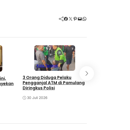
Facebook
Twitter
Pinterest
Mail
WhatsApp
Kota Tangsel
Kota Tangse
3 Orang Diduga Pelaku
ni,
Meriahnya Pera
Pengganjal ATM di Pamulang
nyekan
Gerai Lengkong
Diringkus Polisi
30 Juli 2026
30 Juli 2026