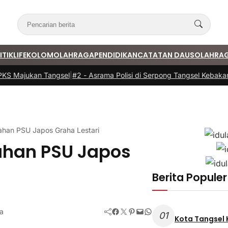
ITIK
LIFE
KOLOM
OLAHRAGA
PENDIDIKAN
CATATAN DAUS
OLAHRA
 Majukan Tangsel
|
#2 -
Asrama Polisi di Serpong Tangsel Kebakaran,
ahan PSU Japos Graha Lestari
ahan PSU Japos
Berita Populer
Facebook
Twitter
Pinterest
Mail
WhatsApp
a
01
Kota Tangsel