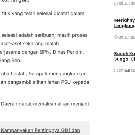
30 Juli 2
itik yang telah selesai dicatat dalam
Meriahny
Lengkon
selesai adalah seribuan, masih proses
30 Juli 2
n aset-aset sekarang malah
 kerjasama dengan BPN, Dinas Perkim,
Bocah Ka
Sungai C
 Bang Ben.
27 Juli 2
aha Lestati, Surapati mengungkapkan,
kan pengambil alihan lahan PSU kepada
ah Daerah dapat memaksimalkan menjadi
el Kampanyekan Pentingnya Gizi dan