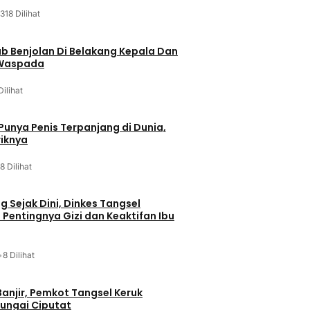
318 Dilihat
ab Benjolan Di Belakang Kepala Dan
 Waspada
Dilihat
 Punya Penis Terpanjang di Dunia,
riknya
8 Dilihat
g Sejak Dini, Dinkes Tangsel
entingnya Gizi dan Keaktifan Ibu
•
8 Dilihat
Banjir, Pemkot Tangsel Keruk
ungai Ciputat