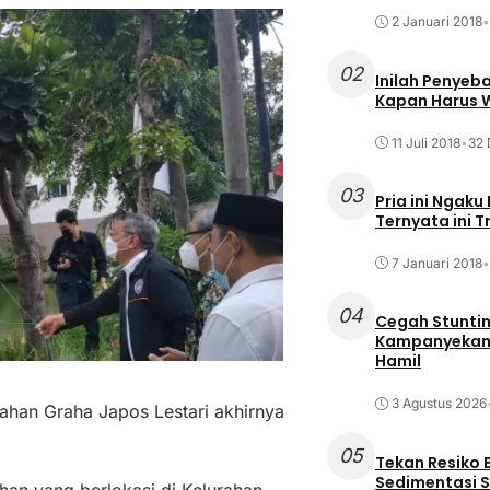
2 Januari 2018
•
02
Inilah Penyeb
Kapan Harus
11 Juli 2018
•
32 
03
Pria ini Ngaku
Ternyata ini T
7 Januari 2018
•
04
Cegah Stuntin
Kampanyekan P
Hamil
3 Agustus 2026
ahan Graha Japos Lestari akhirnya
05
Tekan Resiko 
Sedimentasi S
han yang berlokasi di Kelurahan