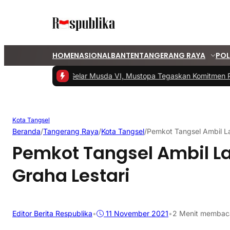
HOME
NASIONAL
BANTEN
TANGERANG RAYA
POL
#1 -
PKS Tangsel Gelar Musda VI, Mustopa Tegaskan Komitmen PKS
Kota Tangsel
Beranda
/
Tangerang Raya
/
Kota Tangsel
/
Pemkot Tangsel Ambil L
Pemkot Tangsel Ambil L
Graha Lestari
Editor Berita Respublika
•
11 November 2021
•
2 Menit membac