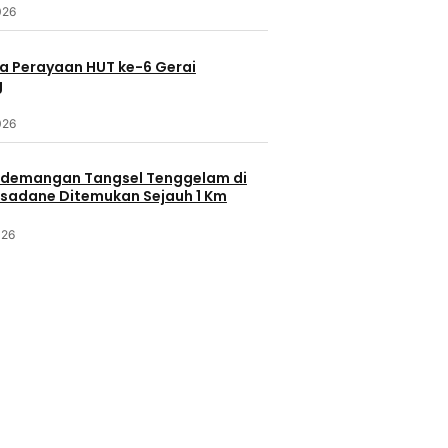
026
a Perayaan HUT ke-6 Gerai
g
026
demangan Tangsel Tenggelam di
isadane Ditemukan Sejauh 1 Km
026