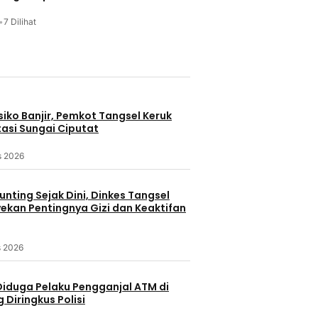
•
7 Dilihat
u
iko Banjir, Pemkot Tangsel Keruk
asi Sungai Ciputat
s 2026
nting Sejak Dini, Dinkes Tangsel
kan Pentingnya Gizi dan Keaktifan
s 2026
Diduga Pelaku Pengganjal ATM di
Diringkus Polisi