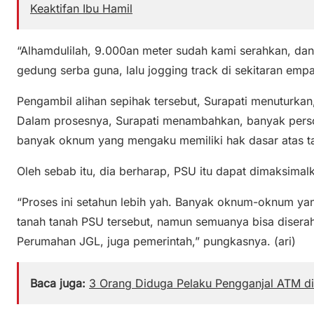
Keaktifan Ibu Hamil
“Alhamdulilah, 9.000an meter sudah kami serahkan, da
gedung serba guna, lalu jogging track di sekitaran emp
Pengambil alihan sepihak tersebut, Surapati menuturkan,
Dalam prosesnya, Surapati menambahkan, banyak persoal
banyak oknum yang mengaku memiliki hak dasar atas ta
Oleh sebab itu, dia berharap, PSU itu dapat dimaksimal
“Proses ini setahun lebih yah. Banyak oknum-oknum ya
tanah tanah PSU tersebut, namun semuanya bisa disera
Perumahan JGL, juga pemerintah,” pungkasnya. (ari)
Baca juga:
3 Orang Diduga Pelaku Pengganjal ATM di 