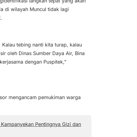
gidentifikasi langkah tepat yang akan
a di wilayah Muncul tidak lagi
.
 Kalau tebing nanti kita turap, kalau
risir oleh Dinas Sumber Daya Air, Bina
 kerjasama dengan Puspitek,”
longsor mengancam pemukiman warga
el Kampanyekan Pentingnya Gizi dan