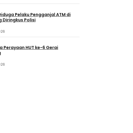
Diduga Pelaku Pengganjal ATM di
Diringkus Polisi
026
a Perayaan HUT ke-6 Gerai
g
026