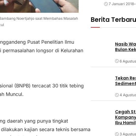
7 Januari 2018
•
Berita Terbar
h Bambang Noertjahjo saat Membahas Masalah
cul
ggandeng Pusat Penelitian Ilmu
Nasib Wa
Bulan Ke
i permasalahan longsor di Kelurahan
6 Agustu
Tekan Res
Sediment
onal (BNPB) tercacat 30 titik tebing
ah Muncul.
4 Agustu
Cegah Stu
Kampanye
ang daerah yang punya tingkat
Ibu Hamil
h dilakukan kajian secara teknis bersama
3 Agustu