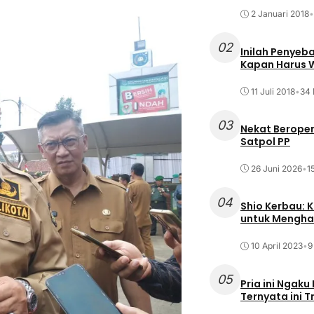
2 Januari 2018
•
02
Inilah Penyeb
Kapan Harus
11 Juli 2018
•
34 
03
Nekat Beroper
Satpol PP
26 Juni 2026
•
1
04
Shio Kerbau: K
untuk Mengha
10 April 2023
•
9
05
Pria ini Ngaku
Ternyata ini T