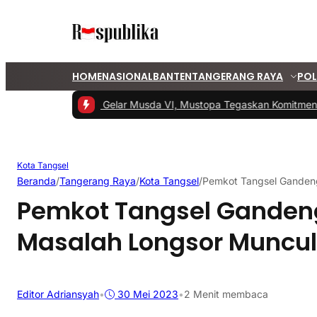
HOME
NASIONAL
BANTEN
TANGERANG RAYA
POL
#1 -
PKS Tangsel Gelar Musda VI, Mustopa Tegaskan Komitmen PK
Kota Tangsel
Beranda
/
Tangerang Raya
/
Kota Tangsel
/
Pemkot Tangsel Gandeng
Pemkot Tangsel Gandeng
Masalah Longsor Muncul
Editor Adriansyah
•
30 Mei 2023
•
2 Menit membaca