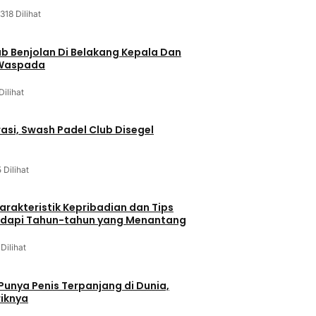
318 Dilihat
ab Benjolan Di Belakang Kepala Dan
 Waspada
Dilihat
asi, Swash Padel Club Disegel
5 Dilihat
arakteristik Kepribadian dan Tips
dapi Tahun-tahun yang Menantang
 Dilihat
 Punya Penis Terpanjang di Dunia,
riknya