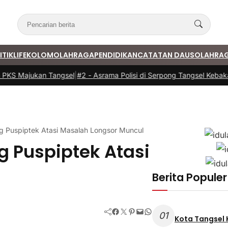
ITIK
LIFE
KOLOM
OLAHRAGA
PENDIDIKAN
CATATAN DAUS
OLAHRA
S Majukan Tangsel
|
#2 -
Asrama Polisi di Serpong Tangsel Kebakaran
 Puspiptek Atasi Masalah Longsor Muncul
 Puspiptek Atasi
Berita Populer
Facebook
Twitter
Pinterest
Mail
WhatsApp
01
Kota Tangsel