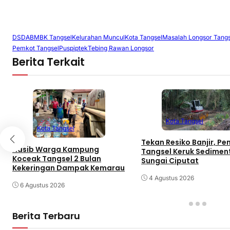
DSDABMBK Tangsel
Kelurahan Muncul
Kota Tangsel
Masalah Longsor Tangs
Pemkot Tangsel
Puspiptek
Tebing Rawan Longsor
Berita Terkait
Kota Tangsel
Kota Tangsel
Tekan Resiko Banjir, P
Nasib Warga Kampung
Tangsel Keruk Sedimen
Koceak Tangsel 2 Bulan
Sungai Ciputat
Kekeringan Dampak Kemarau
4 Agustus 2026
6 Agustus 2026
Berita Terbaru