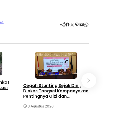
el
Facebook
Twitter
Pinterest
Mail
WhatsApp
Kota Tangse
Kota Tangsel
emkot
3 Orang Diduga
Cegah Stunting Sejak Dini,
tasi
Pengganjal ATM
Dinkes Tangsel Kampanyekan
Diringkus Polisi
Pentingnya Gizi dan
Keaktifan Ibu Hamil
30 Juli 2026
3 Agustus 2026