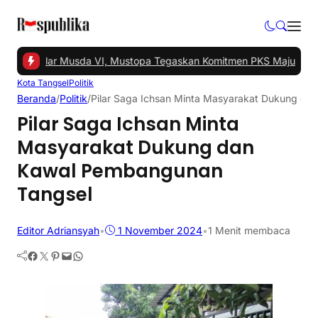
gsel Gelar Musda VI, Mustopa Tegaskan Komitmen PKS Majukan Ta
Kota Tangsel
Politik
Beranda
/
Politik
/
Pilar Saga Ichsan Minta Masyarakat Dukung d
Pilar Saga Ichsan Minta
Masyarakat Dukung dan
Kawal Pembangunan
Tangsel
Editor Adriansyah
•
1 November 2024
•
1 Menit membaca
Facebook
Twitter
Pinterest
Mail
WhatsApp