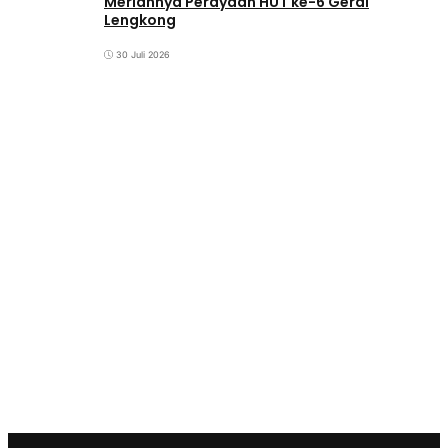
Meriahnya Perayaan HUT ke-6 Gerai
Lengkong
30 Juli 2026