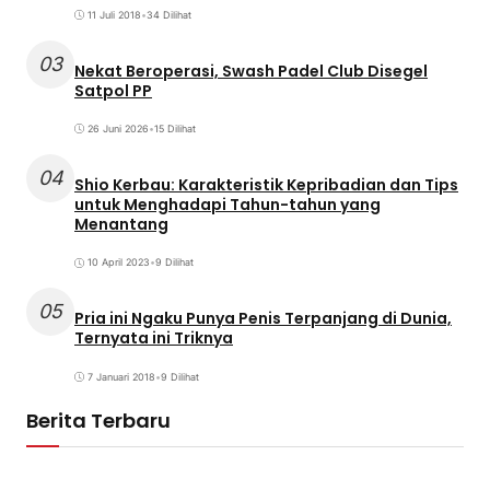
11 Juli 2018
•
34 Dilihat
03
Nekat Beroperasi, Swash Padel Club Disegel
Satpol PP
26 Juni 2026
•
15 Dilihat
04
Shio Kerbau: Karakteristik Kepribadian dan Tips
untuk Menghadapi Tahun-tahun yang
Menantang
10 April 2023
•
9 Dilihat
05
Pria ini Ngaku Punya Penis Terpanjang di Dunia,
Ternyata ini Triknya
7 Januari 2018
•
9 Dilihat
Berita Terbaru