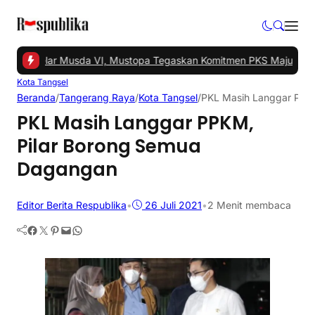
gsel Gelar Musda VI, Mustopa Tegaskan Komitmen PKS Majukan Ta
Kota Tangsel
Beranda
/
Tangerang Raya
/
Kota Tangsel
/
PKL Masih Langgar PPK
PKL Masih Langgar PPKM,
Pilar Borong Semua
Dagangan
Editor Berita Respublika
•
26 Juli 2021
•
2 Menit membaca
Facebook
Twitter
Pinterest
Mail
WhatsApp