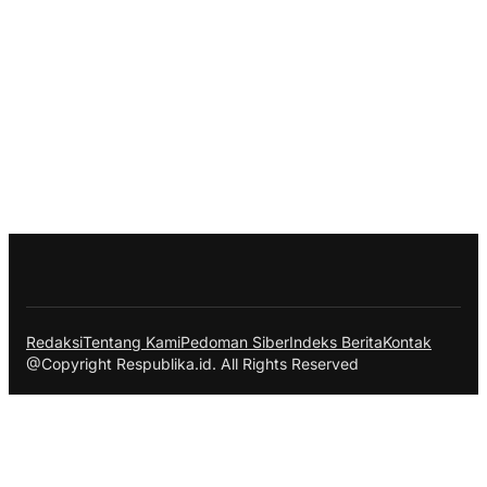
Redaksi
Tentang Kami
Pedoman Siber
Indeks Berita
Kontak
@Copyright Respublika.id. All Rights Reserved