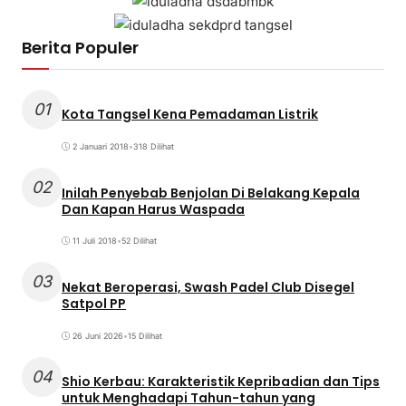
Berita Populer
01
Kota Tangsel Kena Pemadaman Listrik
2 Januari 2018
•
318 Dilihat
02
Inilah Penyebab Benjolan Di Belakang Kepala
Dan Kapan Harus Waspada
11 Juli 2018
•
52 Dilihat
03
Nekat Beroperasi, Swash Padel Club Disegel
Satpol PP
26 Juni 2026
•
15 Dilihat
04
Shio Kerbau: Karakteristik Kepribadian dan Tips
untuk Menghadapi Tahun-tahun yang