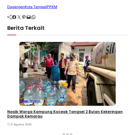
Dagangan
Kota Tangsel
PPKM
Facebook
Twitter
Pinterest
Mail
WhatsApp
Berita Terkait
Kota Tangsel
Nasib Warga Kampung Koceak Tangsel 2 Bulan Kekeringan
Dampak Kemarau
6 Agustus 2026