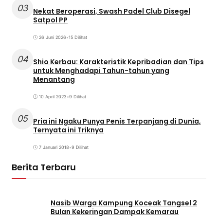
03
Nekat Beroperasi, Swash Padel Club Disegel
Satpol PP
26 Juni 2026
•
15 Dilihat
04
Shio Kerbau: Karakteristik Kepribadian dan Tips
untuk Menghadapi Tahun-tahun yang
Menantang
10 April 2023
•
9 Dilihat
05
Pria ini Ngaku Punya Penis Terpanjang di Dunia,
Ternyata ini Triknya
7 Januari 2018
•
9 Dilihat
Berita Terbaru
Nasib Warga Kampung Koceak Tangsel 2
Bulan Kekeringan Dampak Kemarau