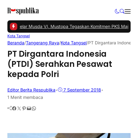
ngsel Gelar Musda VI, Mustopa Tegaskan Komitmen PKS Majukan T
Kota Tangsel
Beranda
/
Tangerang Raya
/
Kota Tangsel
/
PT Dirgantara Indonesia
PT Dirgantara Indonesia
(PTDI) Serahkan Pesawat
kepada Polri
Editor Berita Respublika
•
7 September 2018
•
1 Menit membaca
Facebook
Twitter
Pinterest
Mail
WhatsApp