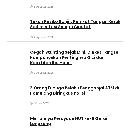
6 Agustus 2026
Tekan Resiko Banjir, Pemkot Tangsel Keruk
Sedimentasi Sungai Ciputat
4 Agustus 2026
Cegah Stunting Sejak Dini, Dinkes Tangsel
Kampanyekan Pentingnya Gizi dan
Keaktifan Ibu Hamil
3 Agustus 2026
3 Orang Diduga Pelaku Pengganjal ATM di
Pamulang Diringkus Polisi
30 Juli 2026
Meriahnya Perayaan HUT ke-6 Gerai
Lengkong