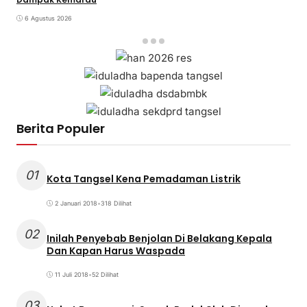
6 Agustus 2026
Berita Populer
01
Kota Tangsel Kena Pemadaman Listrik
2 Januari 2018
•
318 Dilihat
02
Inilah Penyebab Benjolan Di Belakang Kepala
Dan Kapan Harus Waspada
11 Juli 2018
•
52 Dilihat
03