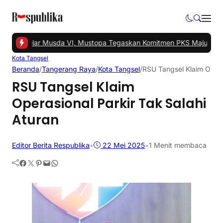
gsel Gelar Musda VI, Mustopa Tegaskan Komitmen PKS Majukan Ta
Kota Tangsel
Beranda
/
Tangerang Raya
/
Kota Tangsel
/
RSU Tangsel Klaim Opera
RSU Tangsel Klaim
Operasional Parkir Tak Salahi
Aturan
Editor Berita Respublika
•
22 Mei 2025
•
1 Menit membaca
Facebook
Twitter
Pinterest
Mail
WhatsApp