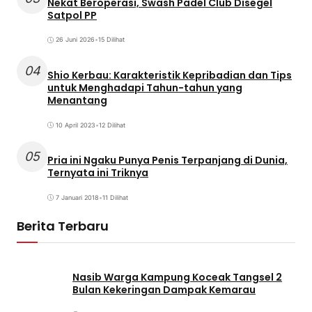
Nekat Beroperasi, Swash Padel Club Disegel
Satpol PP
26 Juni 2026
•
15 Dilihat
04
Shio Kerbau: Karakteristik Kepribadian dan Tips
untuk Menghadapi Tahun-tahun yang
Menantang
10 April 2023
•
12 Dilihat
05
Pria ini Ngaku Punya Penis Terpanjang di Dunia,
Ternyata ini Triknya
7 Januari 2018
•
11 Dilihat
Berita Terbaru
Nasib Warga Kampung Koceak Tangsel 2
Bulan Kekeringan Dampak Kemarau