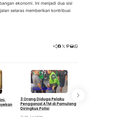
bangan ekonomi. Ini menjadi dua sisi
rjalan selaras memberikan kontribusi
Facebook
Twitter
Pinterest
Mail
WhatsApp
Kota Tangsel
Kota Tangse
3 Orang Diduga Pelaku
ni,
Meriahnya Pera
Pengganjal ATM di Pamulang
nyekan
Gerai Lengkong
Diringkus Polisi
30 Juli 2026