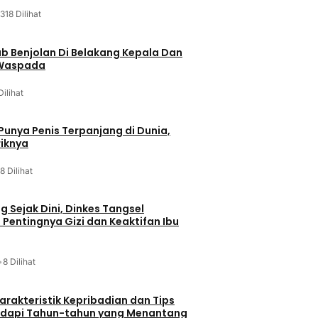
318 Dilihat
ab Benjolan Di Belakang Kepala Dan
 Waspada
Dilihat
 Punya Penis Terpanjang di Dunia,
riknya
8 Dilihat
g Sejak Dini, Dinkes Tangsel
entingnya Gizi dan Keaktifan Ibu
•
8 Dilihat
arakteristik Kepribadian dan Tips
dapi Tahun-tahun yang Menantang