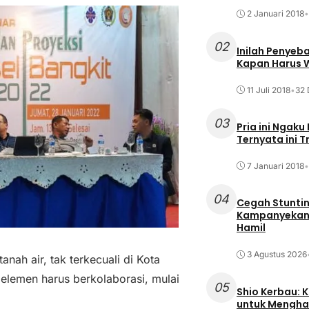
2 Januari 2018
•
02
Inilah Penyeb
Kapan Harus
11 Juli 2018
•
32 
03
Pria ini Ngaku
Ternyata ini T
7 Januari 2018
•
04
Cegah Stuntin
Kampanyekan P
Hamil
3 Agustus 2026
h air, tak terkecuali di Kota
 elemen harus berkolaborasi, mulai
05
Shio Kerbau: K
untuk Mengha