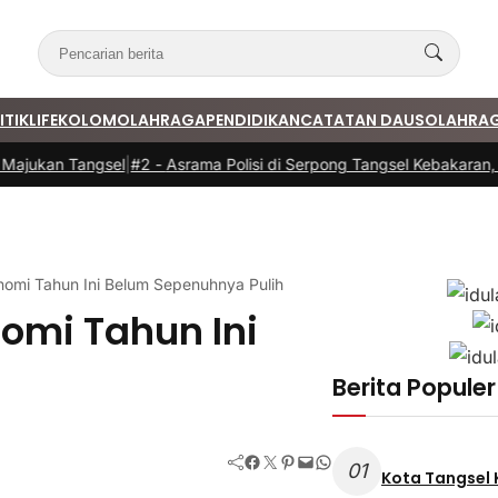
ITIK
LIFE
KOLOM
OLAHRAGA
PENDIDIKAN
CATATAN DAUS
OLAHRA
ukan Tangsel
|
#2 -
Asrama Polisi di Serpong Tangsel Kebakaran, 11 U
nomi Tahun Ini Belum Sepenuhnya Pulih
omi Tahun Ini
h
Berita Populer
Facebook
Twitter
Pinterest
Mail
WhatsApp
01
Kota Tangsel