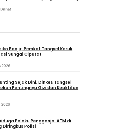
 Dilihat
u
iko Banjir, Pemkot Tangsel Keruk
asi Sungai Ciputat
s 2026
nting Sejak Dini, Dinkes Tangsel
kan Pentingnya Gizi dan Keaktifan
s 2026
Diduga Pelaku Pengganjal ATM di
Diringkus Polisi