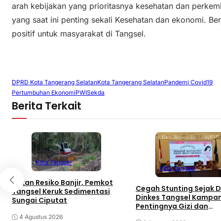
arah kebijakan yang prioritasnya kesehatan dan perkem
yang saat ini penting sekali Kesehatan dan ekonomi. Be
positif untuk masyarakat di Tangsel.
DPRD Kota Tangerang Selatan
Kota Tangerang Selatan
Pandemi Covid19
Pertumbuhan Ekonomi
PWI
Sekda
Berita Terkait
Kota Tangsel
Kota Tangsel
Tekan Resiko Banjir, Pemkot
Cegah Stunting Sejak Di
Tangsel Keruk Sedimentasi
Dinkes Tangsel Kampa
Sungai Ciputat
Pentingnya Gizi dan
Keaktifan Ibu Hamil
4 Agustus 2026