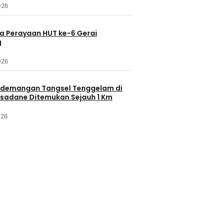
026
a Perayaan HUT ke-6 Gerai
g
026
demangan Tangsel Tenggelam di
isadane Ditemukan Sejauh 1 Km
026