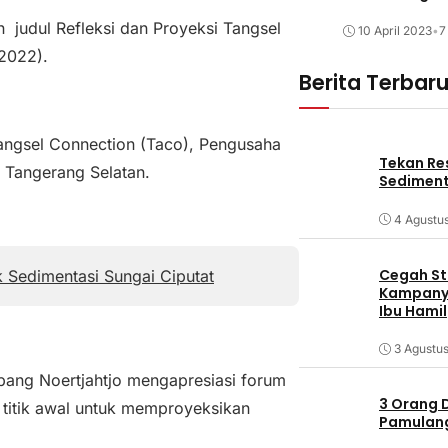
 judul Refleksi dan Proyeksi Tangsel
10 April 2023
•
7
/2022).
Berita Terbar
Tangsel Connection (Taco), Pengusaha
Tekan Res
I Tangerang Selatan.
Sediment
4 Agustu
Cegah Stu
k Sedimentasi Sungai Ciputat
Kampanye
Ibu Hamil
3 Agustu
bang Noertjahtjo mengapresiasi forum
3 Orang 
 titik awal untuk memproyeksikan
Pamulang 