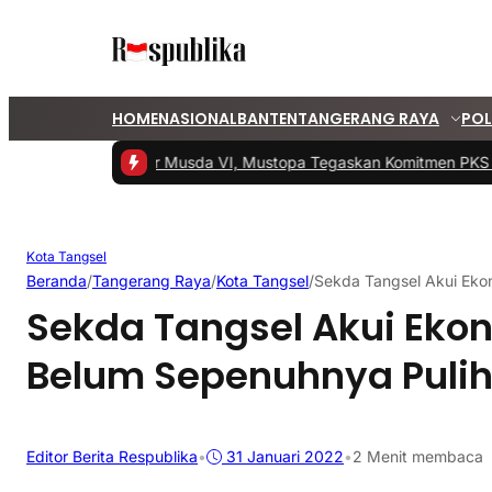
HOME
NASIONAL
BANTEN
TANGERANG RAYA
POL
PKS Tangsel Gelar Musda VI, Mustopa Tegaskan Komitmen PKS Maj
Kota Tangsel
Beranda
/
Tangerang Raya
/
Kota Tangsel
/
Sekda Tangsel Akui Eko
Sekda Tangsel Akui Ekon
Belum Sepenuhnya Puli
Editor Berita Respublika
•
31 Januari 2022
•
2 Menit membaca