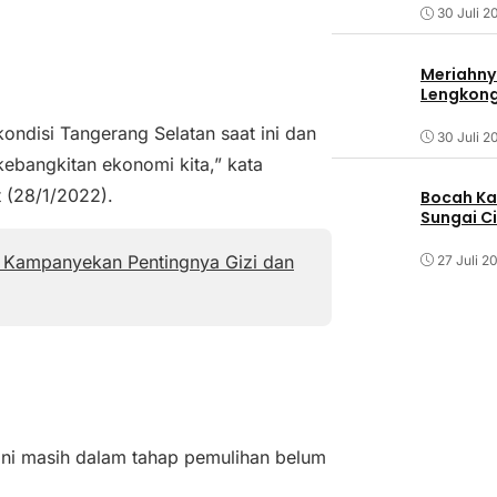
30 Juli 2
Meriahny
Lengkon
disi Tangerang Selatan saat ini dan
30 Juli 2
 kebangkitan ekonomi kita,” kata
 (28/1/2022).
Bocah Ka
Sungai C
el Kampanyekan Pentingnya Gizi dan
27 Juli 2
ini masih dalam tahap pemulihan belum
.