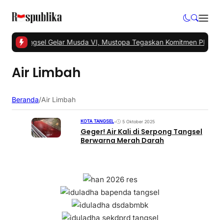
 -
PKS Tangsel Gelar Musda VI, Mustopa Tegaskan Komitmen PKS Ma
Air Limbah
Beranda
/
Air Limbah
KOTA TANGSEL
•
5 Oktober 2025
Geger! Air Kali di Serpong Tangsel
Berwarna Merah Darah