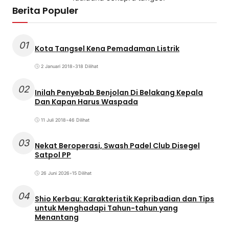
Berita Populer
01
Kota Tangsel Kena Pemadaman Listrik
2 Januari 2018
•
318 Dilihat
02
Inilah Penyebab Benjolan Di Belakang Kepala
Dan Kapan Harus Waspada
11 Juli 2018
•
46 Dilihat
03
Nekat Beroperasi, Swash Padel Club Disegel
Satpol PP
26 Juni 2026
•
15 Dilihat
04
Shio Kerbau: Karakteristik Kepribadian dan Tips
untuk Menghadapi Tahun-tahun yang
Menantang