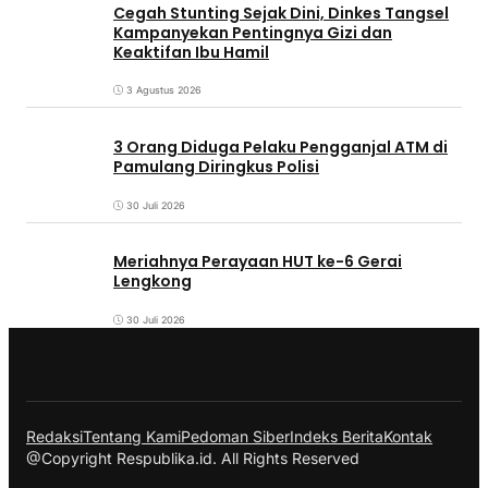
Cegah Stunting Sejak Dini, Dinkes Tangsel
Kampanyekan Pentingnya Gizi dan
Keaktifan Ibu Hamil
3 Agustus 2026
3 Orang Diduga Pelaku Pengganjal ATM di
Pamulang Diringkus Polisi
30 Juli 2026
Meriahnya Perayaan HUT ke-6 Gerai
Lengkong
30 Juli 2026
Redaksi
Tentang Kami
Pedoman Siber
Indeks Berita
Kontak
@Copyright Respublika.id. All Rights Reserved