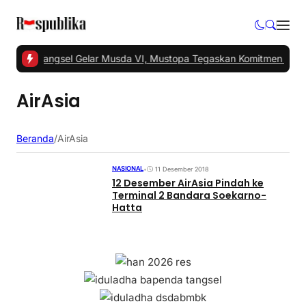
1 -
PKS Tangsel Gelar Musda VI, Mustopa Tegaskan Komitmen PKS 
AirAsia
Beranda
/
AirAsia
NASIONAL
•
11 Desember 2018
12 Desember AirAsia Pindah ke
Terminal 2 Bandara Soekarno-
Hatta