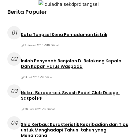
Berita Populer
01
Kota Tangsel Kena Pemadaman Listrik
2 Januari 2018
•
318 Dilihat
02
Inilah Penyebab Benjolan Di Belakang Kepala
Dan Kapan Harus Waspada
11 Juli 2018
•
51 Dilihat
03
Nekat Beroperasi, Swash Padel Club Disegel
Satpol PP
26 Juni 2026
•
15 Dilihat
04
Shio Kerbau: Karakteristik Kepribadian dan Tips
untuk Menghadapi Tahun-tahun yang
Menantang