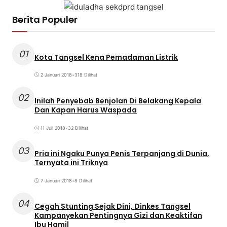
Berita Populer
01
Kota Tangsel Kena Pemadaman Listrik
2 Januari 2018
•
318 Dilihat
02
Inilah Penyebab Benjolan Di Belakang Kepala
Dan Kapan Harus Waspada
11 Juli 2018
•
32 Dilihat
03
Pria ini Ngaku Punya Penis Terpanjang di Dunia,
Ternyata ini Triknya
7 Januari 2018
•
8 Dilihat
04
Cegah Stunting Sejak Dini, Dinkes Tangsel
Kampanyekan Pentingnya Gizi dan Keaktifan
Ibu Hamil