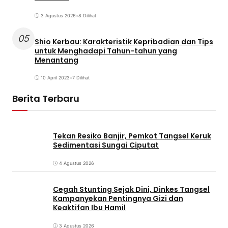
3 Agustus 2026
•
8 Dilihat
05
Shio Kerbau: Karakteristik Kepribadian dan Tips
untuk Menghadapi Tahun-tahun yang
Menantang
10 April 2023
•
7 Dilihat
Berita Terbaru
Tekan Resiko Banjir, Pemkot Tangsel Keruk
Sedimentasi Sungai Ciputat
4 Agustus 2026
Cegah Stunting Sejak Dini, Dinkes Tangsel
Kampanyekan Pentingnya Gizi dan
Keaktifan Ibu Hamil
3 Agustus 2026