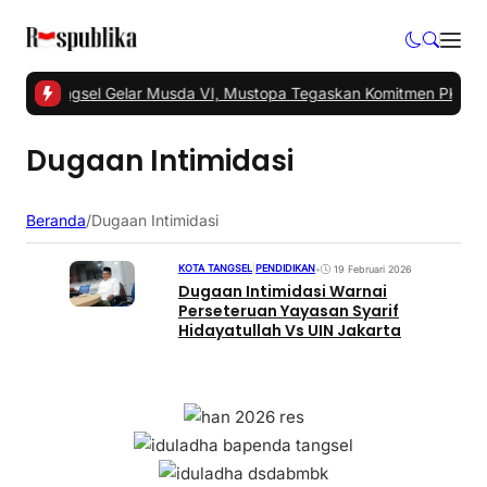
-
PKS Tangsel Gelar Musda VI, Mustopa Tegaskan Komitmen PKS Ma
Dugaan Intimidasi
Beranda
/
Dugaan Intimidasi
KOTA TANGSEL
|
PENDIDIKAN
•
19 Februari 2026
Dugaan Intimidasi Warnai
Perseteruan Yayasan Syarif
Hidayatullah Vs UIN Jakarta