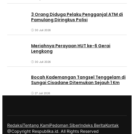
3 Orang Diduga Pelaku Pengganjal ATM di
Pamulang Diringkus Polisi
30 Juli 2026
Meriahnya Perayaan HUT ke-6 Gerai
Lengkong
30 Juli 2026
Bocah Kademangan Tangsel Tenggelam di
Sungai Cisadane Ditemukan Sejauh 1 Km
27 Juli 2026
Redaksi
Tentang Kami
Pedoman Siber
Indeks Berita
Kontak
@Copyright Respublika.id. All Rights Reserved