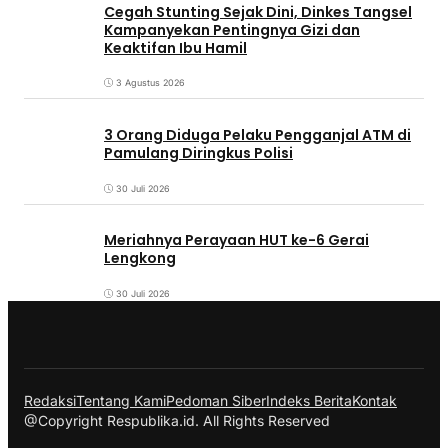
Cegah Stunting Sejak Dini, Dinkes Tangsel
Kampanyekan Pentingnya Gizi dan
Keaktifan Ibu Hamil
3 Agustus 2026
3 Orang Diduga Pelaku Pengganjal ATM di
Pamulang Diringkus Polisi
30 Juli 2026
Meriahnya Perayaan HUT ke-6 Gerai
Lengkong
30 Juli 2026
Redaksi
Tentang Kami
Pedoman Siber
Indeks Berita
Kontak
@Copyright Respublika.id. All Rights Reserved