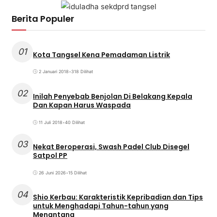
Berita Populer
01
Kota Tangsel Kena Pemadaman Listrik
2 Januari 2018
•
318 Dilihat
02
Inilah Penyebab Benjolan Di Belakang Kepala
Dan Kapan Harus Waspada
11 Juli 2018
•
40 Dilihat
03
Nekat Beroperasi, Swash Padel Club Disegel
Satpol PP
26 Juni 2026
•
15 Dilihat
04
Shio Kerbau: Karakteristik Kepribadian dan Tips
untuk Menghadapi Tahun-tahun yang
Menantang