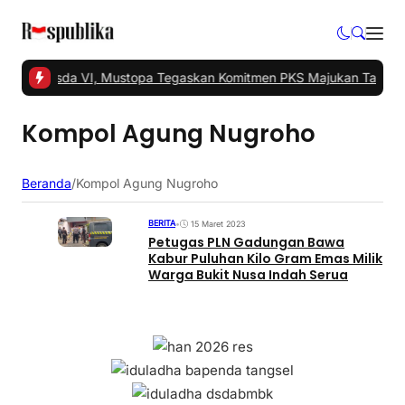
 Gelar Musda VI, Mustopa Tegaskan Komitmen PKS Majukan Tangsel
Kompol Agung Nugroho
Beranda
/
Kompol Agung Nugroho
BERITA
•
15 Maret 2023
Petugas PLN Gadungan Bawa
Kabur Puluhan Kilo Gram Emas Milik
Warga Bukit Nusa Indah Serua