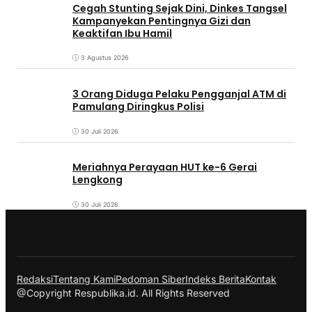
Cegah Stunting Sejak Dini, Dinkes Tangsel
Kampanyekan Pentingnya Gizi dan
Keaktifan Ibu Hamil
3 Agustus 2026
3 Orang Diduga Pelaku Pengganjal ATM di
Pamulang Diringkus Polisi
30 Juli 2026
Meriahnya Perayaan HUT ke-6 Gerai
Lengkong
30 Juli 2026
Redaksi
Tentang Kami
Pedoman Siber
Indeks Berita
Kontak
@Copyright Respublika.id. All Rights Reserved