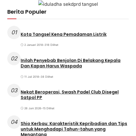
Berita Populer
01
Kota Tangsel Kena Pemadaman Listrik
2 Januari 2018
•
318 Dilihat
02
Inilah Penyebab Benjolan Di Belakang Kepala
Dan Kapan Harus Waspada
11 Juli 2018
•
38 Dilihat
03
Nekat Beroperasi, Swash Padel Club Disegel
Satpol PP
26 Juni 2026
•
15 Dilihat
04
Shio Kerbau: Karakteristik Kepribadian dan Tips
untuk Menghadapi Tahun-tahun yang
Menantang