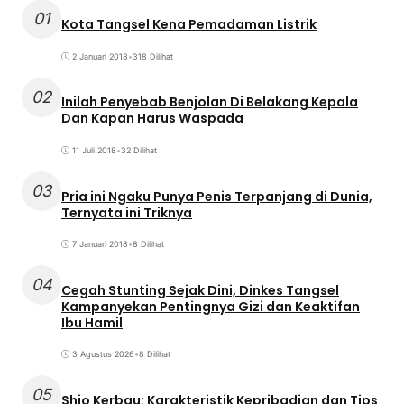
01
Kota Tangsel Kena Pemadaman Listrik
2 Januari 2018
•
318 Dilihat
02
Inilah Penyebab Benjolan Di Belakang Kepala
Dan Kapan Harus Waspada
11 Juli 2018
•
32 Dilihat
03
Pria ini Ngaku Punya Penis Terpanjang di Dunia,
Ternyata ini Triknya
7 Januari 2018
•
8 Dilihat
04
Cegah Stunting Sejak Dini, Dinkes Tangsel
Kampanyekan Pentingnya Gizi dan Keaktifan
Ibu Hamil
3 Agustus 2026
•
8 Dilihat
05
Shio Kerbau: Karakteristik Kepribadian dan Tips