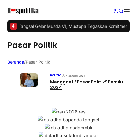
#1 -
PKS Tangsel Gelar Musda VI, Mustopa Tegaskan Komitmen PKS
Pasar Politik
Beranda
/
Pasar Politik
POLITIK
•
4 Januari 2024
Menggaet “Pasar Politik” Pemilu
2024