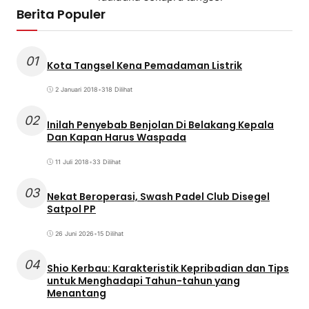
Berita Populer
01
Kota Tangsel Kena Pemadaman Listrik
2 Januari 2018
•
318 Dilihat
02
Inilah Penyebab Benjolan Di Belakang Kepala
Dan Kapan Harus Waspada
11 Juli 2018
•
33 Dilihat
03
Nekat Beroperasi, Swash Padel Club Disegel
Satpol PP
26 Juni 2026
•
15 Dilihat
04
Shio Kerbau: Karakteristik Kepribadian dan Tips
untuk Menghadapi Tahun-tahun yang
Menantang