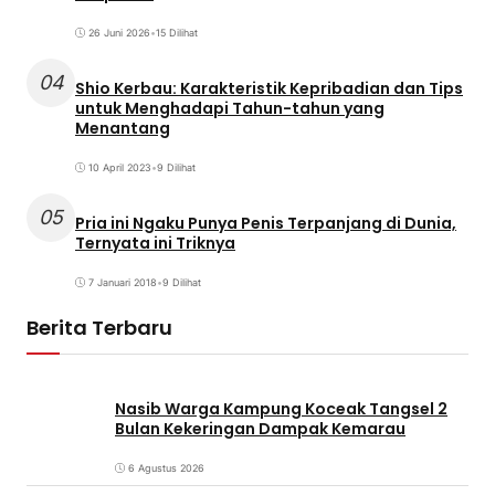
26 Juni 2026
•
15 Dilihat
04
Shio Kerbau: Karakteristik Kepribadian dan Tips
untuk Menghadapi Tahun-tahun yang
Menantang
10 April 2023
•
9 Dilihat
05
Pria ini Ngaku Punya Penis Terpanjang di Dunia,
Ternyata ini Triknya
7 Januari 2018
•
9 Dilihat
Berita Terbaru
Nasib Warga Kampung Koceak Tangsel 2
Bulan Kekeringan Dampak Kemarau
6 Agustus 2026