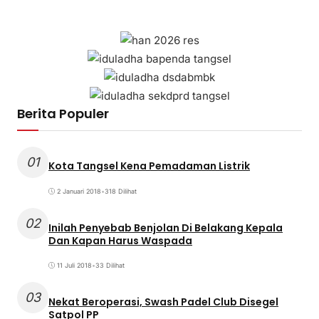
Berita Populer
01
Kota Tangsel Kena Pemadaman Listrik
2 Januari 2018
•
318 Dilihat
02
Inilah Penyebab Benjolan Di Belakang Kepala
Dan Kapan Harus Waspada
11 Juli 2018
•
33 Dilihat
03
Nekat Beroperasi, Swash Padel Club Disegel
Satpol PP