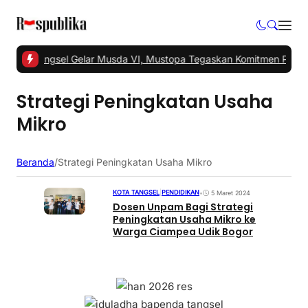
 -
PKS Tangsel Gelar Musda VI, Mustopa Tegaskan Komitmen PKS M
Strategi Peningkatan Usaha
Mikro
Beranda
/
Strategi Peningkatan Usaha Mikro
KOTA TANGSEL
|
PENDIDIKAN
•
5 Maret 2024
Dosen Unpam Bagi Strategi
Peningkatan Usaha Mikro ke
Warga Ciampea Udik Bogor