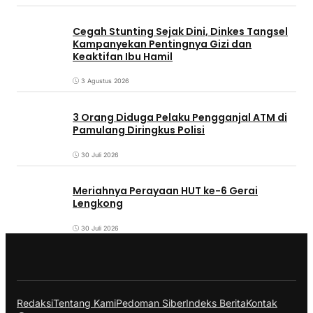
Cegah Stunting Sejak Dini, Dinkes Tangsel
Kampanyekan Pentingnya Gizi dan
Keaktifan Ibu Hamil
3 Agustus 2026
3 Orang Diduga Pelaku Pengganjal ATM di
Pamulang Diringkus Polisi
30 Juli 2026
Meriahnya Perayaan HUT ke-6 Gerai
Lengkong
30 Juli 2026
Redaksi
Tentang Kami
Pedoman Siber
Indeks Berita
Kontak