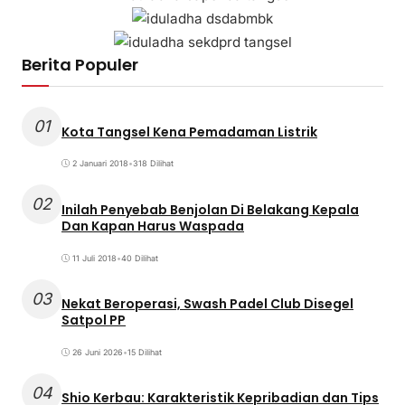
Berita Populer
01
Kota Tangsel Kena Pemadaman Listrik
2 Januari 2018
•
318 Dilihat
02
Inilah Penyebab Benjolan Di Belakang Kepala
Dan Kapan Harus Waspada
11 Juli 2018
•
40 Dilihat
03
Nekat Beroperasi, Swash Padel Club Disegel
Satpol PP
26 Juni 2026
•
15 Dilihat
04
Shio Kerbau: Karakteristik Kepribadian dan Tips