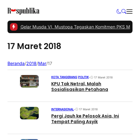
 Tangsel Gelar Musda VI, Mustopa Tegaskan Komitmen PKS Majuka
17 Maret 2018
Beranda
/
2018
/
Mar
/
17
KOTA TANGERANG
|
POLITIK
•
17 Maret 2018
KPU Tak Netral, Malah
Sosialisasikan Petahana
INTERNASIONAL
•
17 Maret 2018
Pergi Jauh ke Pelosok Asia, Ini
Tempat Paling Asyik