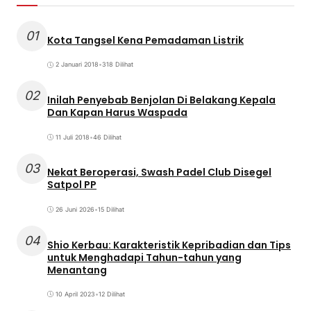
01
Kota Tangsel Kena Pemadaman Listrik
2 Januari 2018
•
318 Dilihat
02
Inilah Penyebab Benjolan Di Belakang Kepala
Dan Kapan Harus Waspada
11 Juli 2018
•
46 Dilihat
03
Nekat Beroperasi, Swash Padel Club Disegel
Satpol PP
26 Juni 2026
•
15 Dilihat
04
Shio Kerbau: Karakteristik Kepribadian dan Tips
untuk Menghadapi Tahun-tahun yang
Menantang
10 April 2023
•
12 Dilihat