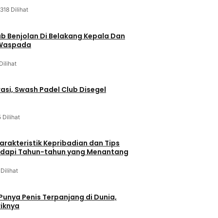
318 Dilihat
ab Benjolan Di Belakang Kepala Dan
 Waspada
Dilihat
asi, Swash Padel Club Disegel
5 Dilihat
arakteristik Kepribadian dan Tips
dapi Tahun-tahun yang Menantang
 Dilihat
 Punya Penis Terpanjang di Dunia,
riknya