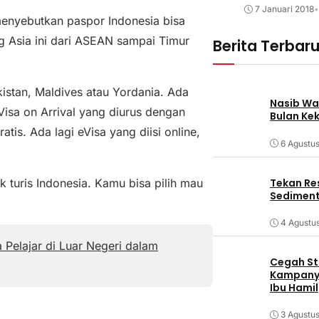
7 Januari 2018
•
 menyebutkan paspor Indonesia bisa
g Asia ini dari ASEAN sampai Timur
Berita Terbar
kistan, Maldives atau Yordania. Ada
Nasib Wa
Visa on Arrival yang diurus dengan
Bulan Ke
is. Ada lagi eVisa yang diisi online,
6 Agustu
Tekan Res
k turis Indonesia. Kamu bisa pilih mau
Sediment
4 Agustu
 Pelajar di Luar Negeri dalam
Cegah Stu
Kampanye
Ibu Hamil
3 Agustu