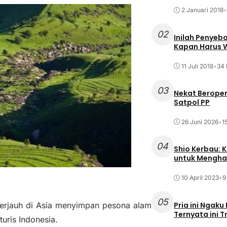
2 Januari 2018
•
02
Inilah Penyeb
Kapan Harus
11 Juli 2018
•
34 
03
Nekat Beroper
Satpol PP
26 Juni 2026
•
1
04
Shio Kerbau: K
untuk Mengha
10 April 2023
•
9
05
Pria ini Ngaku
terjauh di Asia menyimpan pesona alam
Ternyata ini T
uris Indonesia.