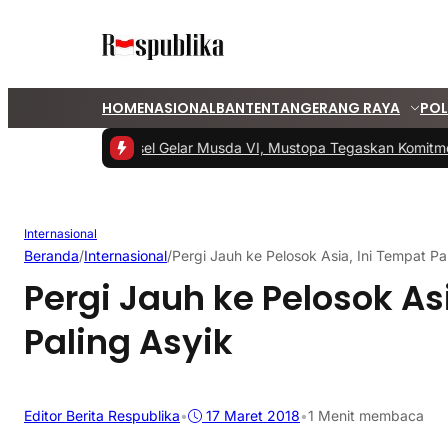
HOME
NASIONAL
BANTEN
TANGERANG RAYA
POL
#1 -
PKS Tangsel Gelar Musda VI, Mustopa Tegaskan Komitmen
Internasional
Beranda
/
Internasional
/
Pergi Jauh ke Pelosok Asia, Ini Tempat Pa
Pergi Jauh ke Pelosok As
Paling Asyik
Editor Berita Respublika
•
17 Maret 2018
•
1 Menit membaca