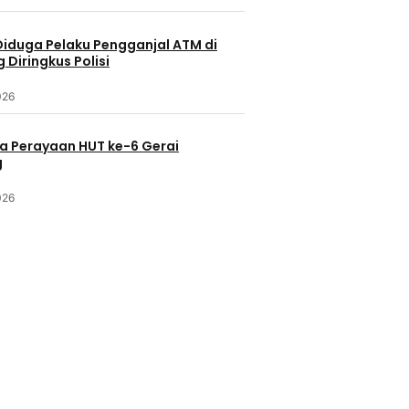
Diduga Pelaku Pengganjal ATM di
Diringkus Polisi
026
a Perayaan HUT ke-6 Gerai
g
l
Int
026
Internasional
ru Muncul di
Sebelum 
Ayatullah Khomeini, Juventus
Pernah D
dan Keluarga Agnelli
Hingga 
3 Juni 2021
22 Mei 2