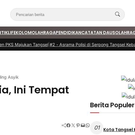
ITIK
LIFE
KOLOM
OLAHRAGA
PENDIDIKAN
CATATAN DAUS
OLAHRA
 PKS Majukan Tangsel
|
#2 -
Asrama Polisi di Serpong Tangsel Kebaka
ling Asyik
ia, Ini Tempat
Berita Populer
Facebook
Twitter
Pinterest
Mail
WhatsApp
01
Kota Tangsel