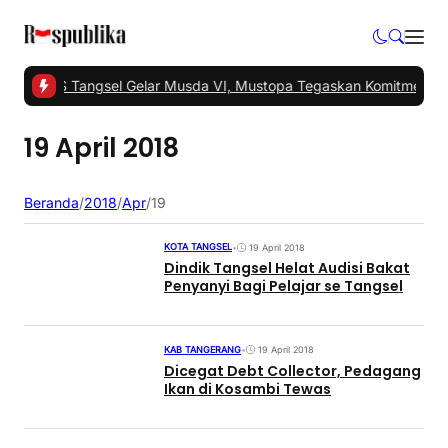
#1 -
PKS Tangsel Gelar Musda VI, Mustopa Tegaskan Komitmen PK
19 April 2018
Beranda
/
2018
/
Apr
/
19
KOTA TANGSEL
•
19 April 2018
Dindik Tangsel Helat Audisi Bakat
Penyanyi Bagi Pelajar se Tangsel
KAB TANGERANG
•
19 April 2018
Dicegat Debt Collector, Pedagang
Ikan di Kosambi Tewas