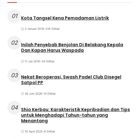
01
Kota Tangsel Kena Pemadaman Listrik
2 Januari 2018
•
318 Dilihat
02
Inilah Penyebab Benjolan Di Belakang Kepala
Dan Kapan Harus Waspada
11 Juli 2018
•
34 Dilihat
03
Nekat Beroperasi, Swash Padel Club Disegel
Satpol PP
26 Juni 2026
•
15 Dilihat
04
Shio Kerbau: Karakteristik Kepribadian dan Tips
untuk Menghadapi Tahun-tahun yang
Menantang
10 April 2023
•
9 Dilihat