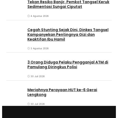
Tekan Resiko Banjir, Pemkot Tangsel Keruk
Sedimentasi Sungai Ciputat
4 Agustus 2026
Cegah Stunting Sejak Dini, Dinkes Tangsel
Kampanyekan Pentingnya Gizi dan
Keaktifan Ibu Hamil
3 Agustus 2026
3 Orang Diduga Pelaku Pengganjal ATM di
Pamulang Diringkus Polisi
30 Juli 2026
Meriahnya Perayaan HUT ke-6 Gerai
Lengkong
30 Juli 2026