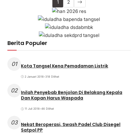
1
2
Berita Populer
01
Kota Tangsel Kena Pemadaman Listrik
2 Januari 2018
•
318 Dilihat
02
Inilah Penyebab Benjolan Di Belakang Kepala
Dan Kapan Harus Waspada
11 Juli 2018
•
46 Dilihat
03
Nekat Beroperasi, Swash Padel Club Disegel
Satpol PP