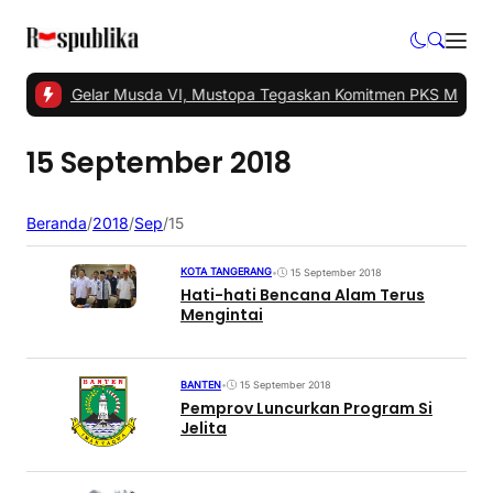
 Tangsel Gelar Musda VI, Mustopa Tegaskan Komitmen PKS Majuka
15 September 2018
Beranda
/
2018
/
Sep
/
15
KOTA TANGERANG
•
15 September 2018
Hati-hati Bencana Alam Terus
Mengintai
BANTEN
•
15 September 2018
Pemprov Luncurkan Program Si
Jelita