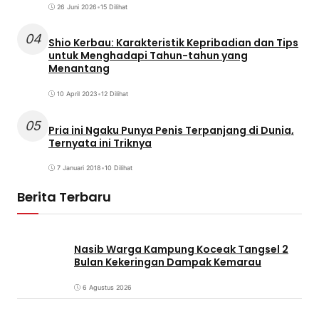
26 Juni 2026
•
15 Dilihat
04
Shio Kerbau: Karakteristik Kepribadian dan Tips
untuk Menghadapi Tahun-tahun yang
Menantang
10 April 2023
•
12 Dilihat
05
Pria ini Ngaku Punya Penis Terpanjang di Dunia,
Ternyata ini Triknya
7 Januari 2018
•
10 Dilihat
Berita Terbaru
Nasib Warga Kampung Koceak Tangsel 2
Bulan Kekeringan Dampak Kemarau
6 Agustus 2026