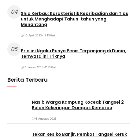
04
Shio Kerbau: Karakteristik Kepribadian dan Tips
untuk Menghadapi Tahun-tahun yang
Menantang
10 April 2023
•
12 Dilihat
05
Pria ini Ngaku Punya Penis Terpanjang di Dunia,
Ternyata ini Triknya
7 Januari 2018
•
11 Dilihat
Berita Terbaru
Nasib Warga Kampung Koceak Tangsel 2
Bulan Kekeringan Dampak Kemarau
6 Agustus 2026
Tekan Resiko Banjir, Pemkot Tangsel Keruk