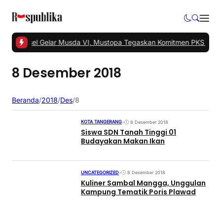
KS Tangsel Gelar Musda VI, Mustopa Tegaskan Komitmen PKS Maju
8 Desember 2018
Beranda
/
2018
/
Des
/
8
KOTA TANGERANG
•
8 Desember 2018
Siswa SDN Tanah Tinggi 01
Budayakan Makan Ikan
UNCATEGORIZED
•
8 Desember 2018
Kuliner Sambal Mangga, Unggulan
Kampung Tematik Poris Plawad