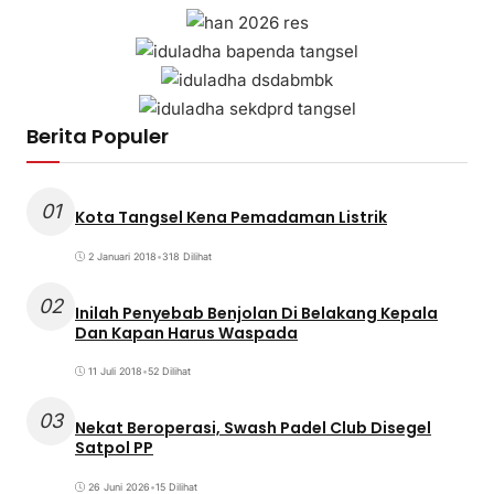
Berita Populer
01
Kota Tangsel Kena Pemadaman Listrik
2 Januari 2018
•
318 Dilihat
02
Inilah Penyebab Benjolan Di Belakang Kepala
Dan Kapan Harus Waspada
11 Juli 2018
•
52 Dilihat
03
Nekat Beroperasi, Swash Padel Club Disegel
Satpol PP
26 Juni 2026
•
15 Dilihat