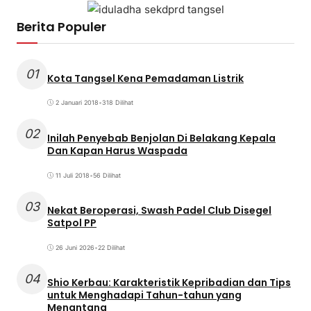
Berita Populer
01
Kota Tangsel Kena Pemadaman Listrik
2 Januari 2018
•
318 Dilihat
02
Inilah Penyebab Benjolan Di Belakang Kepala
Dan Kapan Harus Waspada
11 Juli 2018
•
56 Dilihat
03
Nekat Beroperasi, Swash Padel Club Disegel
Satpol PP
26 Juni 2026
•
22 Dilihat
04
Shio Kerbau: Karakteristik Kepribadian dan Tips
untuk Menghadapi Tahun-tahun yang
Menantang