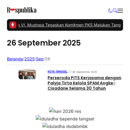
lar Musda VI, Mustopa Tegaskan Komitmen PKS Majukan Tangsel
|
#
26 September 2025
Beranda
/
2025
/
Sep
/
26
KOTA TANGSEL
•
26 September 2025
Perseroda PITS Kerjasama dengan
Palyja Tirta Kelola SPAM Angke-
Cisadane Selama 30 Tahun