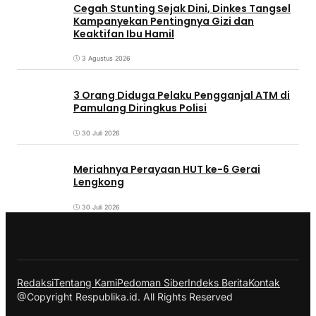
Cegah Stunting Sejak Dini, Dinkes Tangsel
Kampanyekan Pentingnya Gizi dan
Keaktifan Ibu Hamil
3 Agustus 2026
3 Orang Diduga Pelaku Pengganjal ATM di
Pamulang Diringkus Polisi
30 Juli 2026
Meriahnya Perayaan HUT ke-6 Gerai
Lengkong
30 Juli 2026
Redaksi
Tentang Kami
Pedoman Siber
Indeks Berita
Kontak
@Copyright Respublika.id. All Rights Reserved