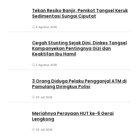
Tekan Resiko Banjir, Pemkot Tangsel Keruk
Sedimentasi Sungai Ciputat
4 Agustus 2026
Cegah Stunting Sejak Dini, Dinkes Tangsel
Kampanyekan Pentingnya Gizi dan
Keaktifan Ibu Hamil
3 Agustus 2026
3 Orang Diduga Pelaku Pengganjal ATM di
Pamulang Diringkus Polisi
30 Juli 2026
Meriahnya Perayaan HUT ke-6 Gerai
Lengkong
30 Juli 2026