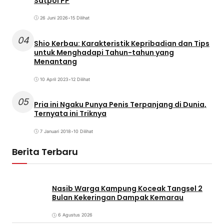
Satpol PP
26 Juni 2026
•
15 Dilihat
04
Shio Kerbau: Karakteristik Kepribadian dan Tips
untuk Menghadapi Tahun-tahun yang
Menantang
10 April 2023
•
12 Dilihat
05
Pria ini Ngaku Punya Penis Terpanjang di Dunia,
Ternyata ini Triknya
7 Januari 2018
•
10 Dilihat
Berita Terbaru
Nasib Warga Kampung Koceak Tangsel 2
Bulan Kekeringan Dampak Kemarau
6 Agustus 2026