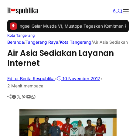
-
PKS Tangsel Gelar Musda VI, Mustopa Tegaskan Komitmen PKS Ma
Kota Tangerang
Beranda
/
Tangerang Raya
/
Kota Tangerang
/
Air Asia Sediakan La
Air Asia Sediakan Layanan
Internet
Editor Berita Respublika
•
10 November 2017
•
2 Menit membaca
Facebook
Twitter
Pinterest
Mail
WhatsApp