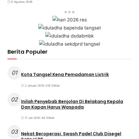
6 Agustus 2026
Berita Populer
01
Kota Tangsel Kena Pemadaman Listrik
2 Januari 2018
•
318 Dilihat
02
Inilah Penyebab Benjolan Di Belakang Kepala
Dan Kapan Harus Waspada
11 Juli 2018
•
46 Dilihat
03
Nekat Beroperasi, Swash Padel Club Disegel