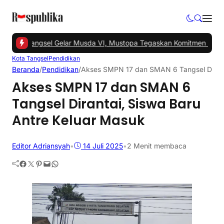
-
PKS Tangsel Gelar Musda VI, Mustopa Tegaskan Komitmen PKS Ma
Kota Tangsel
Pendidikan
Beranda
/
Pendidikan
/
Akses SMPN 17 dan SMAN 6 Tangsel Diranta
Akses SMPN 17 dan SMAN 6
Tangsel Dirantai, Siswa Baru
Antre Keluar Masuk
Editor Adriansyah
•
14 Juli 2025
•
2 Menit membaca
Facebook
Twitter
Pinterest
Mail
WhatsApp