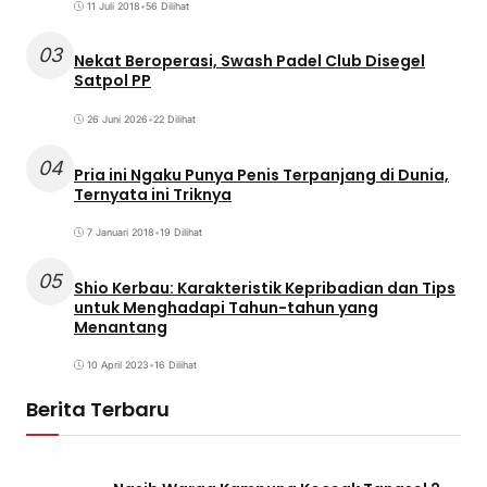
11 Juli 2018
•
56 Dilihat
03
Nekat Beroperasi, Swash Padel Club Disegel
Satpol PP
26 Juni 2026
•
22 Dilihat
04
Pria ini Ngaku Punya Penis Terpanjang di Dunia,
Ternyata ini Triknya
7 Januari 2018
•
19 Dilihat
05
Shio Kerbau: Karakteristik Kepribadian dan Tips
untuk Menghadapi Tahun-tahun yang
Menantang
10 April 2023
•
16 Dilihat
Berita Terbaru