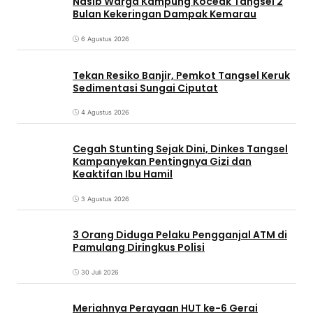
Nasib Warga Kampung Koceak Tangsel 2
Bulan Kekeringan Dampak Kemarau
6 Agustus 2026
Tekan Resiko Banjir, Pemkot Tangsel Keruk
Sedimentasi Sungai Ciputat
4 Agustus 2026
Cegah Stunting Sejak Dini, Dinkes Tangsel
Kampanyekan Pentingnya Gizi dan
Keaktifan Ibu Hamil
3 Agustus 2026
3 Orang Diduga Pelaku Pengganjal ATM di
Pamulang Diringkus Polisi
30 Juli 2026
Meriahnya Perayaan HUT ke-6 Gerai