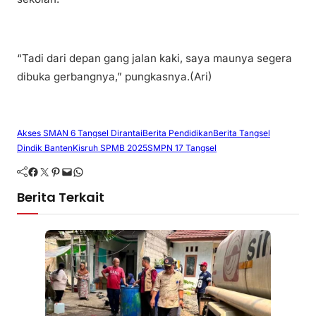
“Tadi dari depan gang jalan kaki, saya maunya segera
dibuka gerbangnya,” pungkasnya.(Ari)
Akses SMAN 6 Tangsel Dirantai
Berita Pendidikan
Berita Tangsel
Dindik Banten
Kisruh SPMB 2025
SMPN 17 Tangsel
Facebook
Twitter
Pinterest
Mail
WhatsApp
Berita Terkait