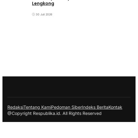
Lengkong
30 Juli 2026
Redaksi
Tentang Kami
Pedoman Siber
Indeks Berita
Kontak
@Copyright Respublika.id. All Rights Reserved