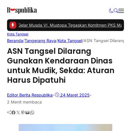
angsel Gelar Musda VI, Mustopa Tegaskan Komitmen PKS Majukan 
Kota Tangsel
Beranda
/
Tangerang Raya
/
Kota Tangsel
/
ASN Tangsel Dilarang G
ASN Tangsel Dilarang
Gunakan Kendaraan Dinas
untuk Mudik, Sekda: Aturan
Harus Dipatuhi
Editor Berita Respublika
•
24 Maret 2025
•
2 Menit membaca
Facebook
Twitter
Pinterest
Mail
WhatsApp