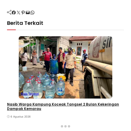
Facebook
Twitter
Pinterest
Mail
WhatsApp
Berita Terkait
Kota Tangsel
Nasib Warga Kampung Koceak Tangsel 2 Bulan Kekeringan
Dampak Kemarau
6 Agustus 2026