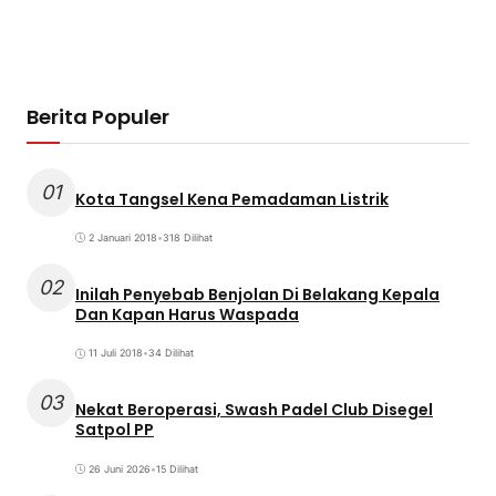
10 April 2023
•
9 Dilihat
05
Pria ini Ngaku Punya Penis Terpanjang di Dunia,
Ternyata ini Triknya
7 Januari 2018
•
9 Dilihat
Berita Terbaru
Nasib Warga Kampung Koceak Tangsel 2
Bulan Kekeringan Dampak Kemarau
6 Agustus 2026
Tekan Resiko Banjir, Pemkot Tangsel Keruk
Sedimentasi Sungai Ciputat
4 Agustus 2026