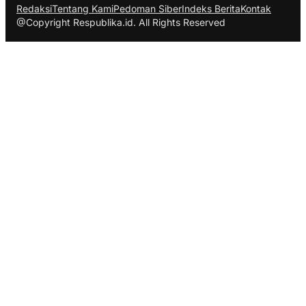
Redaksi
Tentang Kami
Pedoman Siber
Indeks Berita
Kontak
@Copyright Respublika.id. All Rights Reserved