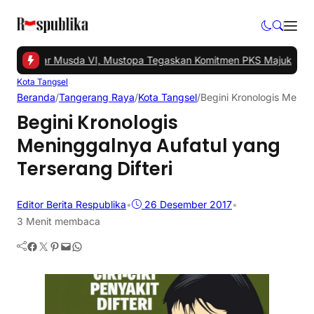
el Gelar Musda VI, Mustopa Tegaskan Komitmen PKS Majukan Tang
Kota Tangsel
Beranda
/
Tangerang Raya
/
Kota Tangsel
/
Begini Kronologis Mening
Begini Kronologis
Meninggalnya Aufatul yang
Terserang Difteri
Editor Berita Respublika
•
26 Desember 2017
•
3 Menit membaca
Facebook
Twitter
Pinterest
Mail
WhatsApp