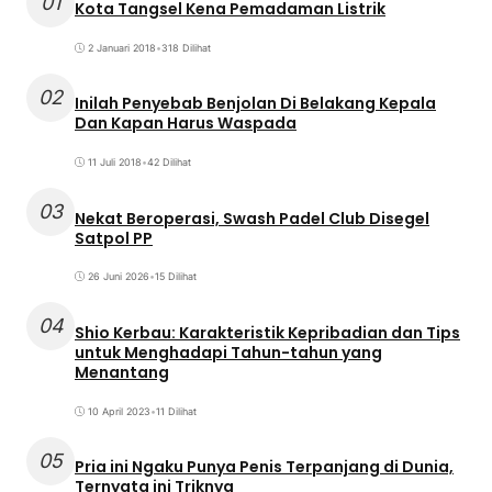
01
Kota Tangsel Kena Pemadaman Listrik
2 Januari 2018
•
318 Dilihat
02
Inilah Penyebab Benjolan Di Belakang Kepala
Dan Kapan Harus Waspada
11 Juli 2018
•
42 Dilihat
03
Nekat Beroperasi, Swash Padel Club Disegel
Satpol PP
26 Juni 2026
•
15 Dilihat
04
Shio Kerbau: Karakteristik Kepribadian dan Tips
untuk Menghadapi Tahun-tahun yang
Menantang
10 April 2023
•
11 Dilihat
05
Pria ini Ngaku Punya Penis Terpanjang di Dunia,
Ternyata ini Triknya