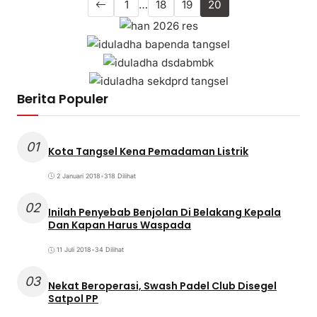
1
…
18
19
20
Berita Populer
01
Kota Tangsel Kena Pemadaman Listrik
2 Januari 2018
•
318 Dilihat
02
Inilah Penyebab Benjolan Di Belakang Kepala
Dan Kapan Harus Waspada
11 Juli 2018
•
34 Dilihat
03
Nekat Beroperasi, Swash Padel Club Disegel
Satpol PP