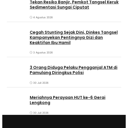
Tekan Resiko Banjir, Pemkot Tangsel Keruk
Sedimentasi Sungai Ciputat
4 Agustus 2026
Cegah Stunting Sejak Dini, Dinkes Tangsel
Kampanyekan Pentingnya Gizi dan
Keaktifan Ibu Hamil
3 Agustus 2026
3 Orang Diduga Pelaku Pengganjal ATM di
Pamulang Diringkus Polisi
30 Juli 2026
Meriahnya Perayaan HUT ke-6 Gerai
Lengkong
30 Juli 2026