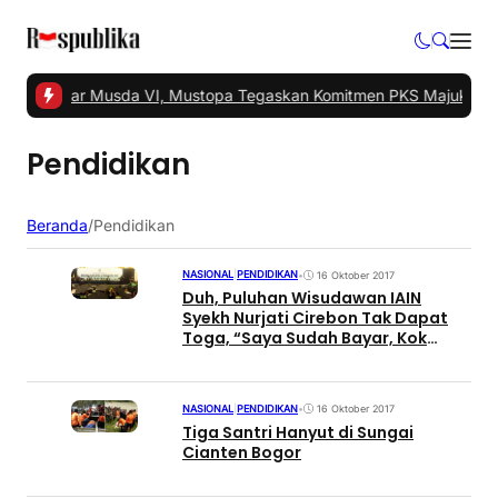
ngsel Gelar Musda VI, Mustopa Tegaskan Komitmen PKS Majukan T
Pendidikan
Beranda
/
Pendidikan
NASIONAL
|
PENDIDIKAN
•
16 Oktober 2017
Duh, Puluhan Wisudawan IAIN
Syekh Nurjati Cirebon Tak Dapat
Toga, “Saya Sudah Bayar, Kok
Begini?”
NASIONAL
|
PENDIDIKAN
•
16 Oktober 2017
Tiga Santri Hanyut di Sungai
Cianten Bogor