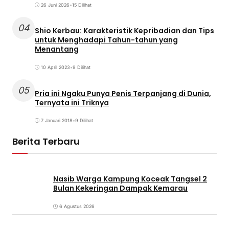
26 Juni 2026
•
15 Dilihat
04
Shio Kerbau: Karakteristik Kepribadian dan Tips
untuk Menghadapi Tahun-tahun yang
Menantang
10 April 2023
•
9 Dilihat
05
Pria ini Ngaku Punya Penis Terpanjang di Dunia,
Ternyata ini Triknya
7 Januari 2018
•
9 Dilihat
Berita Terbaru
Nasib Warga Kampung Koceak Tangsel 2
Bulan Kekeringan Dampak Kemarau
6 Agustus 2026