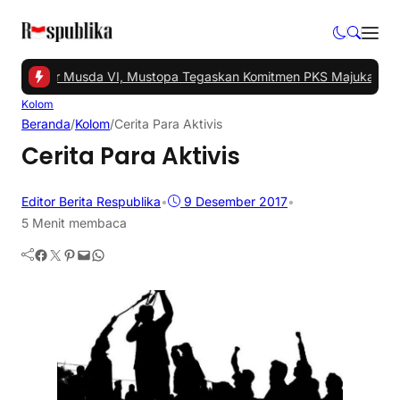
l Gelar Musda VI, Mustopa Tegaskan Komitmen PKS Majukan Tangs
Kolom
Beranda
/
Kolom
/
Cerita Para Aktivis
Cerita Para Aktivis
Editor Berita Respublika
•
9 Desember 2017
•
5 Menit membaca
Facebook
Twitter
Pinterest
Mail
WhatsApp