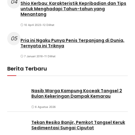
04
Shio Kerbau: Karakteristik Kepribadian dan Tips
untuk Menghadapi Tahun-tahun yang
Menantang
10 April 2023
•
12 Dilihat
05
Pria ini Ngaku Punya Penis Terpanjang di Dunia,
Ternyata ini Triknya
7 Januari 2018
•
11 Dilihat
Berita Terbaru
Nasib Warga Kampung Koceak Tangsel 2
Bulan Kekeringan Dampak Kemarau
6 Agustus 2026
Tekan Resiko Banjir, Pemkot Tangsel Keruk
Sedimentasi Sungai Ciputat