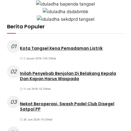
Berita Populer
01
Kota Tangsel Kena Pemadaman Listrik
2 Januari 2018
•
318 Dilihat
02
Inilah Penyebab Benjolan Di Belakang Kepala
Dan Kapan Harus Waspada
11 Juli 2018
•
52 Dilihat
03
Nekat Beroperasi, Swash Padel Club Disegel
Satpol PP
26 Juni 2026
•
15 Dilihat