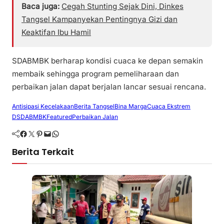
Baca juga:
Cegah Stunting Sejak Dini, Dinkes
Tangsel Kampanyekan Pentingnya Gizi dan
Keaktifan Ibu Hamil
SDABMBK berharap kondisi cuaca ke depan semakin
membaik sehingga program pemeliharaan dan
perbaikan jalan dapat berjalan lancar sesuai rencana.
Antisipasi Kecelakaan
Berita Tangsel
Bina Marga
Cuaca Ekstrem
DSDABMBK
Featured
Perbaikan Jalan
Facebook
Twitter
Pinterest
Mail
WhatsApp
Berita Terkait