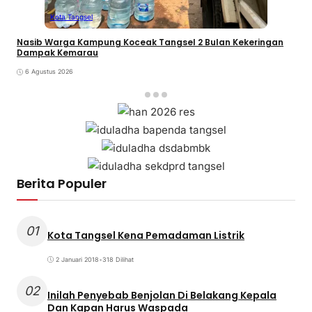
Kota Tangsel
Nasib Warga Kampung Koceak Tangsel 2 Bulan Kekeringan
Dampak Kemarau
6 Agustus 2026
Berita Populer
01
Kota Tangsel Kena Pemadaman Listrik
2 Januari 2018
•
318 Dilihat
02
Inilah Penyebab Benjolan Di Belakang Kepala
Dan Kapan Harus Waspada