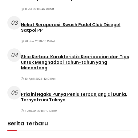
11 Juli 2018
•
46 Dilihat
03
Nekat Beroperasi, Swash Padel Club Disegel
Satpol PP
26 Juni 2026
•
15 Dilihat
04
Shio Kerbau: Karakteristik Kepribadian dan Tips
untuk Menghadapi Tahun-tahun yang
Menantang
10 April 2023
•
12 Dilihat
05
Pria ini Ngaku Punya Penis Terpanjang di Dunia,
Ternyata ini Triknya
7 Januari 2018
•
10 Dilihat
Berita Terbaru