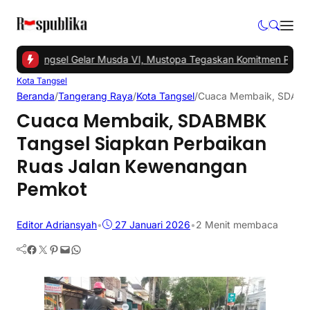
-
PKS Tangsel Gelar Musda VI, Mustopa Tegaskan Komitmen PKS Ma
Kota Tangsel
Beranda
/
Tangerang Raya
/
Kota Tangsel
/
Cuaca Membaik, SDABMB
Cuaca Membaik, SDABMBK
Tangsel Siapkan Perbaikan
Ruas Jalan Kewenangan
Pemkot
Editor Adriansyah
•
27 Januari 2026
•
2 Menit membaca
Facebook
Twitter
Pinterest
Mail
WhatsApp