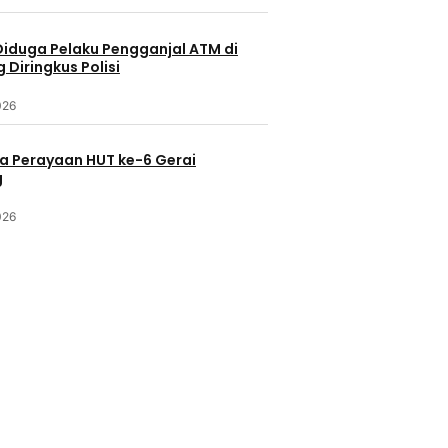
Diduga Pelaku Pengganjal ATM di
Diringkus Polisi
026
a Perayaan HUT ke-6 Gerai
g
026