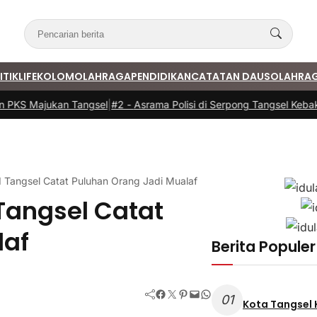
ITIK
LIFE
KOLOM
OLAHRAGA
PENDIDIKAN
CATATAN DAUS
OLAHRA
KS Majukan Tangsel
|
#2 -
Asrama Polisi di Serpong Tangsel Kebakara
 Tangsel Catat Puluhan Orang Jadi Mualaf
Tangsel Catat
laf
Berita Populer
Facebook
Twitter
Pinterest
Mail
WhatsApp
01
Kota Tangsel