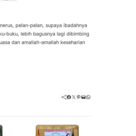
enerus, pelan-pelan, supaya ibadahnya
uku-buku, lebih bagusnya lagi dibimbing
 puasa dan amaliah-amaliah keseharian
Facebook
Twitter
Pinterest
Mail
WhatsApp