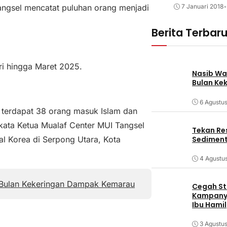
angsel mencatat puluhan orang menjadi
7 Januari 2018
•
Berita Terbar
ri hingga Maret 2025.
Nasib Wa
Bulan Ke
6 Agustu
i terdapat 38 orang masuk Islam dan
kata Ketua Mualaf Center MUI Tangsel
Tekan Res
Sediment
l Korea di Serpong Utara, Kota
4 Agustu
Bulan Kekeringan Dampak Kemarau
Cegah Stu
Kampanye
Ibu Hamil
3 Agustu