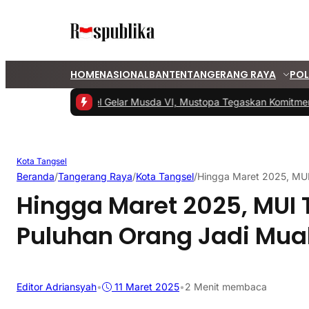
HOME
NASIONAL
BANTEN
TANGERANG RAYA
POL
#1 -
PKS Tangsel Gelar Musda VI, Mustopa Tegaskan Komitmen P
Kota Tangsel
Beranda
/
Tangerang Raya
/
Kota Tangsel
/
Hingga Maret 2025, MUI
Hingga Maret 2025, MUI 
Puluhan Orang Jadi Mua
Editor Adriansyah
•
11 Maret 2025
•
2 Menit membaca