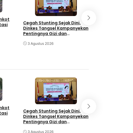
Kota Tangse
Kota Tangsel
emkot
3 Orang Diduga
Cegah Stunting Sejak Dini,
tasi
Pengganjal ATM
Dinkes Tangsel Kampanyekan
Diringkus Polisi
Pentingnya Gizi dan
Keaktifan Ibu Hamil
30 Juli 2026
3 Agustus 2026
Kota Tangse
Kota Tangsel
emkot
3 Orang Diduga
Cegah Stunting Sejak Dini,
tasi
Pengganjal ATM
Dinkes Tangsel Kampanyekan
Diringkus Polisi
Pentingnya Gizi dan
Keaktifan Ibu Hamil
30 Juli 2026
3 Agustus 2026