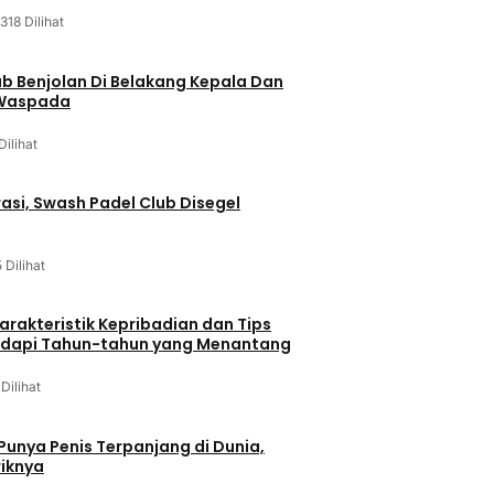
318 Dilihat
ab Benjolan Di Belakang Kepala Dan
 Waspada
Dilihat
asi, Swash Padel Club Disegel
5 Dilihat
arakteristik Kepribadian dan Tips
dapi Tahun-tahun yang Menantang
 Dilihat
 Punya Penis Terpanjang di Dunia,
riknya