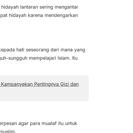
 hidayah lantaran sering mengantar
dapat hidayah karena mendengarkan
k kepada hati seseorang dari mana yang
h-sungguh mempelajari Islam. Itu
el Kampanyekan Pentingnya Gizi dan
pesan agar para mualaf itu untuk
 muslim.