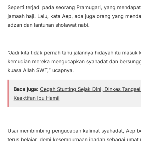
Seperti terjadi pada seorang Pramugari, yang mendapat
jamaah haji. Lalu, kata Aep, ada juga orang yang men
adzan dan lantunan sholawat nabi.
“Jadi kita tidak pernah tahu jalannya hidayah itu masu
kemudian mereka mengucapkan syahadat dan bersunggu
kuasa Allah SWT,” ucapnya.
Baca juga:
Cegah Stunting Sejak Dini, Dinkes Tangs
Keaktifan Ibu Hamil
Usai membimbing pengucapan kalimat syahadat, Aep ber
terus belajar, demi kesempurnaan ibadah sebagai umat