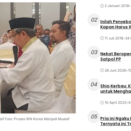
2 Januari 2018
•
02
Inilah Penyeb
Kapan Harus
11 Juli 2018
•
34 
03
Nekat Beroper
Satpol PP
26 Juni 2026
•
1
04
Shio Kerbau: K
untuk Mengha
10 April 2023
•
9
05
Pria ini Ngaku
laf Foto: Proses WN Korea Menjadi Mualaf
Ternyata ini T