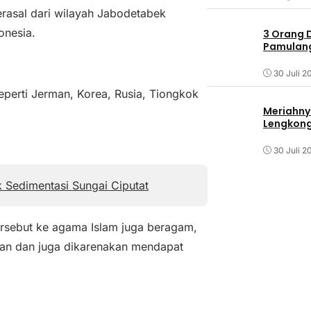
rasal dari wilayah Jabodetabek
nesia.
3 Orang 
Pamulang 
30 Juli 2
seperti Jerman, Korea, Rusia, Tiongkok
Meriahny
Lengkon
30 Juli 2
k Sedimentasi Sungai Ciputat
rsebut ke agama Islam juga beragam,
han dan juga dikarenakan mendapat