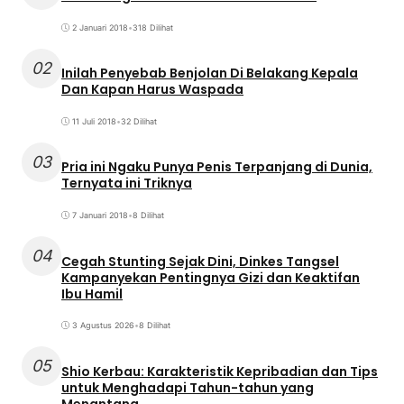
2 Januari 2018
•
318 Dilihat
02
Inilah Penyebab Benjolan Di Belakang Kepala
Dan Kapan Harus Waspada
11 Juli 2018
•
32 Dilihat
03
Pria ini Ngaku Punya Penis Terpanjang di Dunia,
Ternyata ini Triknya
7 Januari 2018
•
8 Dilihat
04
Cegah Stunting Sejak Dini, Dinkes Tangsel
Kampanyekan Pentingnya Gizi dan Keaktifan
Ibu Hamil
3 Agustus 2026
•
8 Dilihat
05
Shio Kerbau: Karakteristik Kepribadian dan Tips
untuk Menghadapi Tahun-tahun yang
Menantang