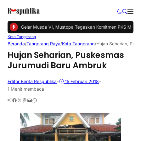
Tangsel Gelar Musda VI, Mustopa Tegaskan Komitmen PKS Majukan
Kota Tangerang
Beranda
/
Tangerang Raya
/
Kota Tangerang
/
Hujan Seharian, Pus
Hujan Seharian, Puskesmas
Jurumudi Baru Ambruk
Editor Berita Respublika
•
15 Februari 2018
•
1 Menit membaca
Facebook
Twitter
Pinterest
Mail
WhatsApp