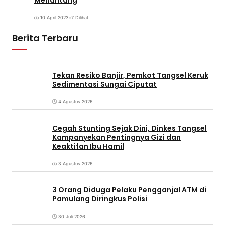
10 April 2023
•
7 Dilihat
Berita Terbaru
Tekan Resiko Banjir, Pemkot Tangsel Keruk
Sedimentasi Sungai Ciputat
4 Agustus 2026
Cegah Stunting Sejak Dini, Dinkes Tangsel
Kampanyekan Pentingnya Gizi dan
Keaktifan Ibu Hamil
3 Agustus 2026
3 Orang Diduga Pelaku Pengganjal ATM di
Pamulang Diringkus Polisi
30 Juli 2026