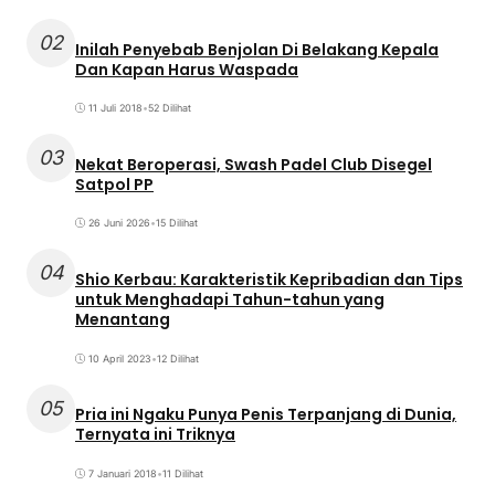
02
Inilah Penyebab Benjolan Di Belakang Kepala
Dan Kapan Harus Waspada
11 Juli 2018
•
52 Dilihat
03
Nekat Beroperasi, Swash Padel Club Disegel
Satpol PP
26 Juni 2026
•
15 Dilihat
04
Shio Kerbau: Karakteristik Kepribadian dan Tips
untuk Menghadapi Tahun-tahun yang
Menantang
10 April 2023
•
12 Dilihat
05
Pria ini Ngaku Punya Penis Terpanjang di Dunia,
Ternyata ini Triknya
7 Januari 2018
•
11 Dilihat