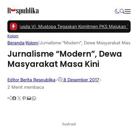
 Gelar Musda VI, Mustopa Tegaskan Komitmen PKS Majukan Tangse
Kolom
Beranda
/
Kolom
/
Jurnalisme “Modern”, Dewa Masyarakat Masa Ki
Jurnalisme “Modern”, Dewa
Masyarakat Masa Kini
Editor Berita Respublika
•
8 Desember 2017
•
2 Menit membaca
Facebook
Twitter
Pinterest
Mail
WhatsApp
ilustrasi