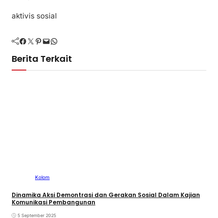
aktivis sosial
Facebook
Twitter
Pinterest
Mail
WhatsApp
Berita Terkait
Kolom
Dinamika Aksi Demontrasi dan Gerakan Sosial Dalam Kajian
Komunikasi Pembangunan
5 September 2025