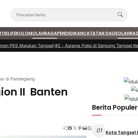
ITIK
LIFE
KOLOM
OLAHRAGA
PENDIDIKAN
CATATAN DAUS
OLAHRA
en PKS Majukan Tangsel
|
#2 -
Asrama Polisi di Serpong Tangsel Keba
lar di Pandeglang
ion II Banten
Berita Populer
Facebook
Twitter
Pinterest
Mail
WhatsApp
01
Kota Tangsel