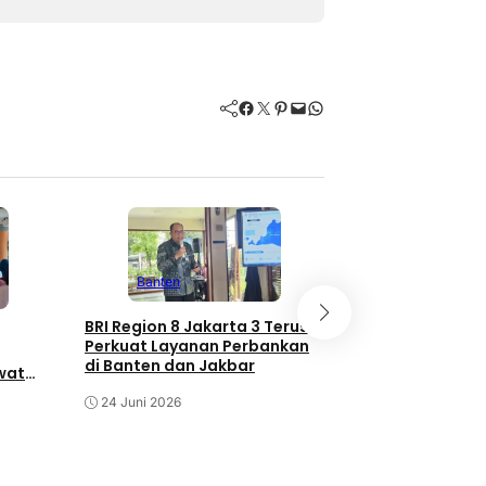
Facebook
Twitter
Pinterest
Mail
WhatsApp
Banten
Banten
Bea Cukai Bant
BRI Region 8 Jakarta 3 Terus
Peredaran 8,2 J
Perkuat Layanan Perbankan
Rokok Ilegal di 
di Banten dan Jakbar
wat
Budaya
12 Juni 2026
24 Juni 2026