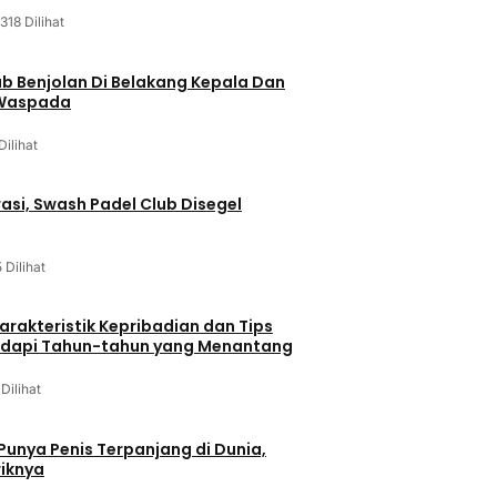
318 Dilihat
ab Benjolan Di Belakang Kepala Dan
 Waspada
Dilihat
asi, Swash Padel Club Disegel
5 Dilihat
arakteristik Kepribadian dan Tips
dapi Tahun-tahun yang Menantang
 Dilihat
 Punya Penis Terpanjang di Dunia,
riknya