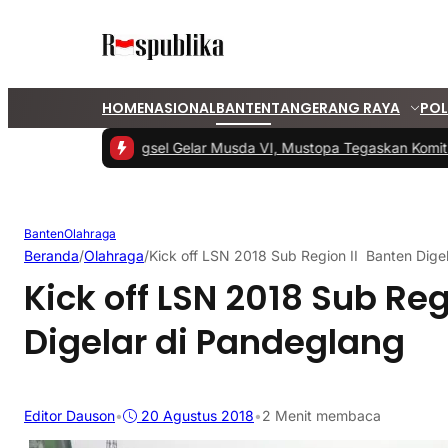
HOME
NASIONAL
BANTEN
TANGERANG RAYA
POL
#1 -
PKS Tangsel Gelar Musda VI, Mustopa Tegaskan Komitm
Banten
Olahraga
Beranda
/
Olahraga
/
Kick off LSN 2018 Sub Region II Banten Dige
Kick off LSN 2018 Sub Reg
Digelar di Pandeglang
Editor Dauson
•
20 Agustus 2018
•
2 Menit membaca