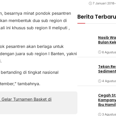
7 Januari 2018
•
n, besarnya minat pondok pesantren
Berita Terbar
uskan membentuk dua sub region di
li ini khusus sub region II meliputi ,
Nasib Wa
Bulan Ke
ndok pesantren akan berlaga untuk
6 Agustu
engan juara sub region I Banten, yakni
.
Tekan Res
Sediment
bertanding di tingkat nasional
4 Agustu
eptember,” tambahnya.
Cegah Stu
 Gelar Turnamen Basket di
Kampanye
Ibu Hamil
3 Agustu