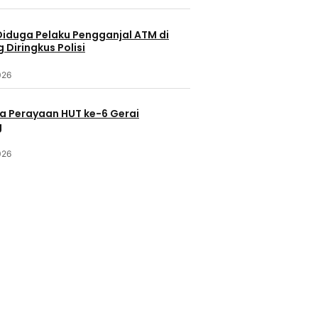
Diduga Pelaku Pengganjal ATM di
Diringkus Polisi
026
a Perayaan HUT ke-6 Gerai
g
026