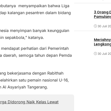
sambutanya menyampaikan bahwa Liga
3 Orang 
hadap kalangan pesantren dalam bidang
Pamulang 
30 Juli 2
donesia menyimpan banyak keunggulan
in sepakbola,” katanya.
Meriahny
Lengkon
a mendapat perhatian dari Pemerintah
30 Juli 2
da daerah, semoga tahun depan Pemda
ang bekerjasama dengan Rabithah
melahirkan satu pemain nasional U-16,
n Al Asyariyah Tangerang.
rga Didorong Naik Kelas Lewat