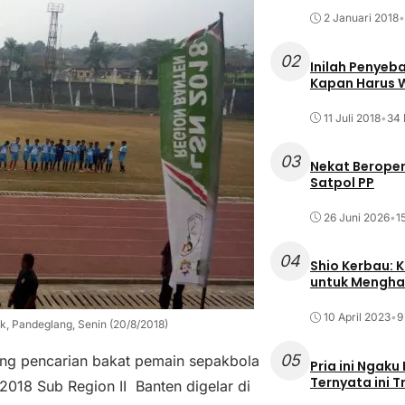
2 Januari 2018
•
02
Inilah Penyeb
Kapan Harus
11 Juli 2018
•
34 
03
Nekat Beroper
Satpol PP
26 Juni 2026
•
1
04
Shio Kerbau: K
untuk Mengha
10 April 2023
•
9
ak, Pandeglang, Senin (20/8/2018)
05
jang pencarian bakat pemain sepakbola
Pria ini Ngaku
Ternyata ini T
 2018 Sub Region II Banten digelar di