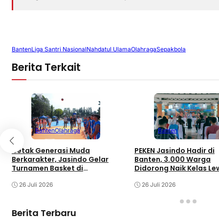
Banten
Liga Santri Nasional
Nahdatul Ulama
Olahraga
Sepakbola
Berita Terkait
Banten
Olahraga
Banten
Cetak Generasi Muda
PEKEN Jasindo Hadir di
Berkarakter, Jasindo Gelar
Banten, 3.000 Warga
Turnamen Basket di
Didorong Naik Kelas Le
Pandeglang Via Program
Penguatan UMKM dan 
Satyaraga
26 Juli 2026
26 Juli 2026
Berita Terbaru