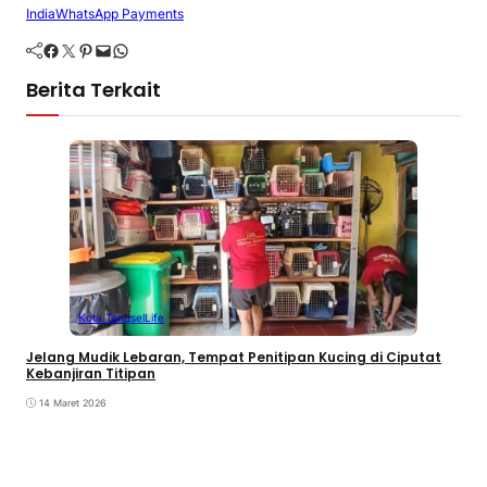
India
WhatsApp Payments
Facebook
Twitter
Pinterest
Mail
WhatsApp
Berita Terkait
Kota Tangsel
Life
Jelang Mudik Lebaran, Tempat Penitipan Kucing di Ciputat
Kebanjiran Titipan
14 Maret 2026