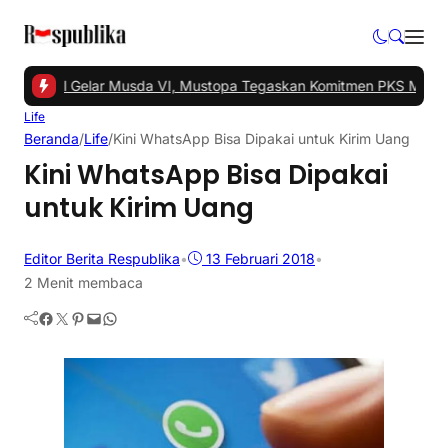
Tangsel Gelar Musda VI, Mustopa Tegaskan Komitmen PKS Majukan
Life
Beranda
/
Life
/
Kini WhatsApp Bisa Dipakai untuk Kirim Uang
Kini WhatsApp Bisa Dipakai
untuk Kirim Uang
Editor Berita Respublika
•
13 Februari 2018
•
2 Menit membaca
Facebook
Twitter
Pinterest
Mail
WhatsApp