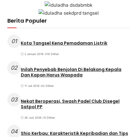
Berita Populer
01
Kota Tangsel Kena Pemadaman Listrik
2 Januari 2018
•
318 Dilihat
02
Inilah Penyebab Benjolan Di Belakang Kepala
Dan Kapan Harus Waspada
11 Juli 2018
•
43 Dilihat
03
Nekat Beroperasi, Swash Padel Club Disegel
Satpol PP
26 Juni 2026
•
15 Dilihat
04
Shio Kerbau: Karakteristik Kepribadian dan Tips