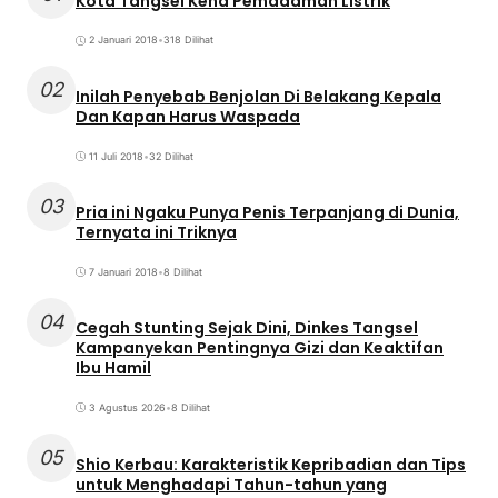
Kota Tangsel Kena Pemadaman Listrik
2 Januari 2018
•
318 Dilihat
02
Inilah Penyebab Benjolan Di Belakang Kepala
Dan Kapan Harus Waspada
11 Juli 2018
•
32 Dilihat
03
Pria ini Ngaku Punya Penis Terpanjang di Dunia,
Ternyata ini Triknya
7 Januari 2018
•
8 Dilihat
04
Cegah Stunting Sejak Dini, Dinkes Tangsel
Kampanyekan Pentingnya Gizi dan Keaktifan
Ibu Hamil
3 Agustus 2026
•
8 Dilihat
05
Shio Kerbau: Karakteristik Kepribadian dan Tips
untuk Menghadapi Tahun-tahun yang