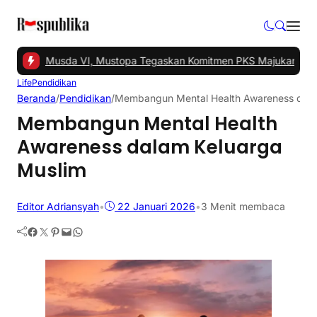
l Gelar Musda VI, Mustopa Tegaskan Komitmen PKS Majukan Tangs
Life
Pendidikan
Beranda
/
Pendidikan
/
Membangun Mental Health Awareness dala
Membangun Mental Health
Awareness dalam Keluarga
Muslim
Editor Adriansyah
•
22 Januari 2026
•
3 Menit membaca
Facebook
Twitter
Pinterest
Mail
WhatsApp