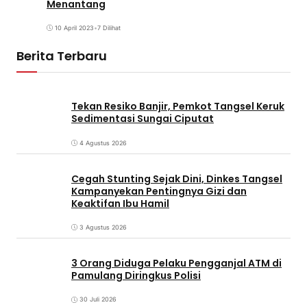
Menantang
10 April 2023
•
7 Dilihat
Berita Terbaru
Tekan Resiko Banjir, Pemkot Tangsel Keruk
Sedimentasi Sungai Ciputat
4 Agustus 2026
Cegah Stunting Sejak Dini, Dinkes Tangsel
Kampanyekan Pentingnya Gizi dan
Keaktifan Ibu Hamil
3 Agustus 2026
3 Orang Diduga Pelaku Pengganjal ATM di
Pamulang Diringkus Polisi
30 Juli 2026