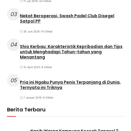
11 Juli 2018
•
34 Dilihat
03
Nekat Beroperasi, Swash Padel Club Disegel
Satpol PP
26 Juni 2026
•
15 Dilihat
04
Shio Kerbau: Karakteristik Kepribadian dan Tips
untuk Menghadapi Tahun-tahun yang
Menantang
10 April 2023
•
9 Dilihat
05
Pria ini Ngaku Punya Penis Terpanjang di Dunia,
Ternyata ini Triknya
7 Januari 2018
•
9 Dilihat
Berita Terbaru