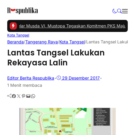
ngsel Gelar Musda VI, Mustopa Tegaskan Komitmen PKS Majukan Ta
Kota Tangsel
Beranda
/
Tangerang Raya
/
Kota Tangsel
/
Lantas Tangsel Lakukan
Lantas Tangsel Lakukan
Rekayasa Lalin
Editor Berita Respublika
•
29 Desember 2017
•
1 Menit membaca
Facebook
Twitter
Pinterest
Mail
WhatsApp