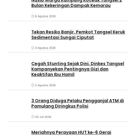
Nasib Warga Kampung Koceak Tangsel 2
Bulan Kekeringan Dampak Kemarau
6 Agustus 2026
Tekan Resiko Banjir, Pemkot Tangsel Keruk
Sedimentasi Sungai Ciputat
4 Agustus 2026
Cegah Stunting Sejak Dini, Dinkes Tangsel
Kampanyekan Pentingnya Gizi dan
Keaktifan Ibu Hamil
3 Agustus 2026
3 Orang Diduga Pelaku Pengganjal ATM di
Pamulang Diringkus Polisi
30 Juli 2026
Meriahnya Perayaan HUT ke-6 Gerai