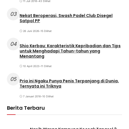
11 Juli 2018
•
43 Dilihat
03
Nekat Beroperasi, Swash Padel Club Disegel
Satpol PP
26 Juni 2026
•
15 Dilihat
04
Shio Kerbau: Karakteristik Kepribadian dan Tips
untuk Menghadapi Tahun-tahun yang
Menantang
10 April 2023
•
11 Dilihat
05
Pria ini Ngaku Punya Penis Terpanjang di Dunia,
Ternyata ini Triknya
7 Januari 2018
•
10 Dilihat
Berita Terbaru