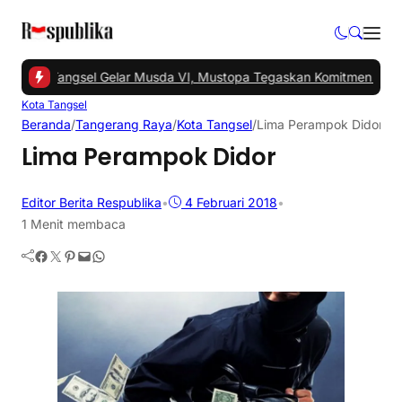
 -
PKS Tangsel Gelar Musda VI, Mustopa Tegaskan Komitmen PKS M
Kota Tangsel
Beranda
/
Tangerang Raya
/
Kota Tangsel
/
Lima Perampok Didor
Lima Perampok Didor
Editor Berita Respublika
•
4 Februari 2018
•
1 Menit membaca
Facebook
Twitter
Pinterest
Mail
WhatsApp