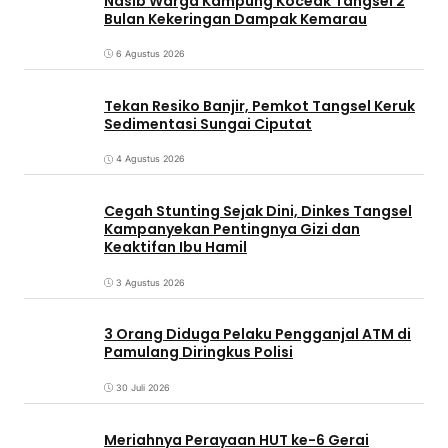
Nasib Warga Kampung Koceak Tangsel 2
Bulan Kekeringan Dampak Kemarau
6 Agustus 2026
Tekan Resiko Banjir, Pemkot Tangsel Keruk
Sedimentasi Sungai Ciputat
4 Agustus 2026
Cegah Stunting Sejak Dini, Dinkes Tangsel
Kampanyekan Pentingnya Gizi dan
Keaktifan Ibu Hamil
3 Agustus 2026
3 Orang Diduga Pelaku Pengganjal ATM di
Pamulang Diringkus Polisi
30 Juli 2026
Meriahnya Perayaan HUT ke-6 Gerai