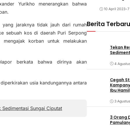
exander Yurikho menerangkan bahwa
10 April 2023
•
7
ban.
Berita Terbar
 yang jaraknya tidak jauh dari rumah
ke sebuah kos di daerah Puri Serpong
or mengajak korban untuk melakukan
Tekan Res
Sediment
lapor berkata bahwa dirinya akan
4 Agustu
Cegah Stu
n diperkirakan usia kandungannya antara
Kampanye
Ibu Hamil
3 Agustu
k Sedimentasi Sungai Ciputat
3 Orang 
Pamulang 