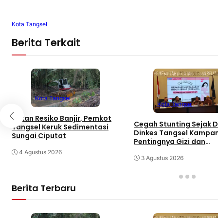
Kota Tangsel
Berita Terkait
Kota Tangsel
Kota Tangsel
Tekan Resiko Banjir, Pemkot
Cegah Stunting Sejak Di
Tangsel Keruk Sedimentasi
Dinkes Tangsel Kampa
Sungai Ciputat
Pentingnya Gizi dan
Keaktifan Ibu Hamil
4 Agustus 2026
3 Agustus 2026
Berita Terbaru