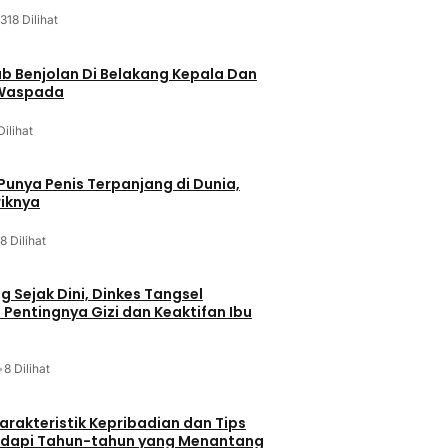
318 Dilihat
ab Benjolan Di Belakang Kepala Dan
 Waspada
Dilihat
 Punya Penis Terpanjang di Dunia,
riknya
8 Dilihat
g Sejak Dini, Dinkes Tangsel
entingnya Gizi dan Keaktifan Ibu
•
8 Dilihat
arakteristik Kepribadian dan Tips
dapi Tahun-tahun yang Menantang