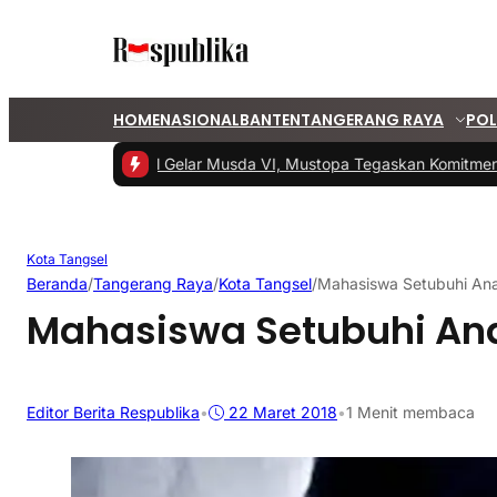
HOME
NASIONAL
BANTEN
TANGERANG RAYA
POL
#1 -
PKS Tangsel Gelar Musda VI, Mustopa Tegaskan Komitmen P
Kota Tangsel
Beranda
/
Tangerang Raya
/
Kota Tangsel
/
Mahasiswa Setubuhi An
Mahasiswa Setubuhi An
Editor Berita Respublika
•
22 Maret 2018
•
1 Menit membaca