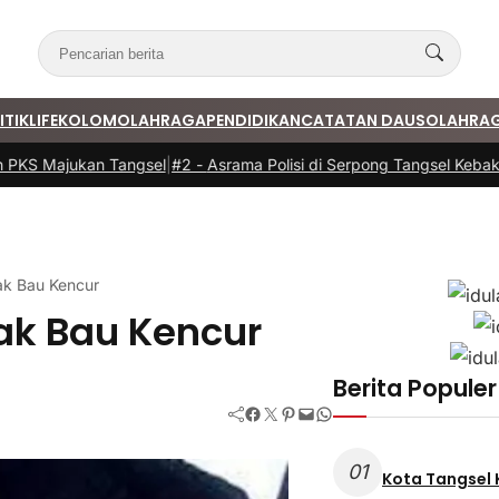
ITIK
LIFE
KOLOM
OLAHRAGA
PENDIDIKAN
CATATAN DAUS
OLAHRA
KS Majukan Tangsel
|
#2 -
Asrama Polisi di Serpong Tangsel Kebakar
ak Bau Kencur
ak Bau Kencur
Berita Populer
Facebook
Twitter
Pinterest
Mail
WhatsApp
01
Kota Tangsel