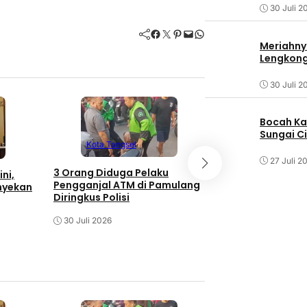
30 Juli 2
Facebook
Twitter
Pinterest
Mail
WhatsApp
Meriahny
Lengkon
30 Juli 2
Bocah Ka
Sungai C
Kota Tangsel
Kota Tangse
27 Juli 2
3 Orang Diduga Pelaku
ni,
Meriahnya Pera
Pengganjal ATM di Pamulang
nyekan
Gerai Lengkong
Diringkus Polisi
30 Juli 2026
30 Juli 2026