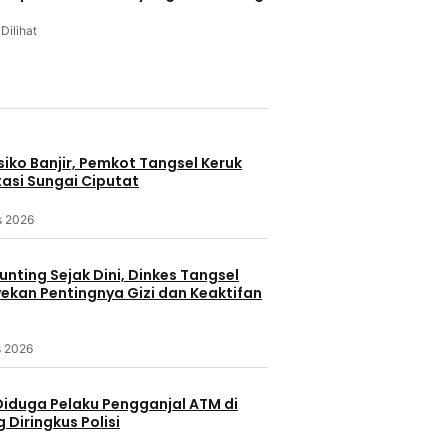
 Dilihat
u
iko Banjir, Pemkot Tangsel Keruk
asi Sungai Ciputat
s 2026
nting Sejak Dini, Dinkes Tangsel
kan Pentingnya Gizi dan Keaktifan
s 2026
Diduga Pelaku Pengganjal ATM di
Diringkus Polisi