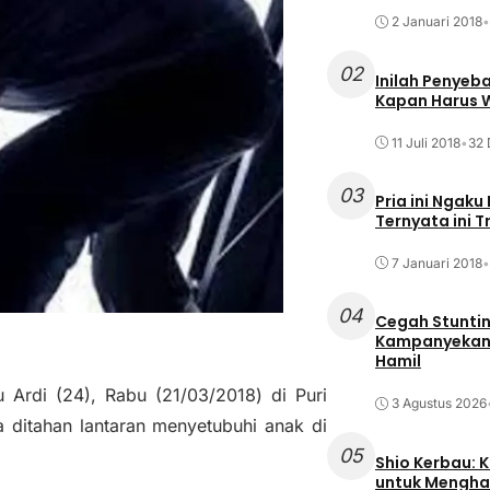
2 Januari 2018
•
02
Inilah Penyeb
Kapan Harus
11 Juli 2018
•
32 
03
Pria ini Ngaku
Ternyata ini T
7 Januari 2018
•
04
Cegah Stuntin
Kampanyekan P
Hamil
Ardi (24), Rabu (21/03/2018) di Puri
3 Agustus 2026
 ditahan lantaran menyetubuhi anak di
05
Shio Kerbau: K
untuk Mengha