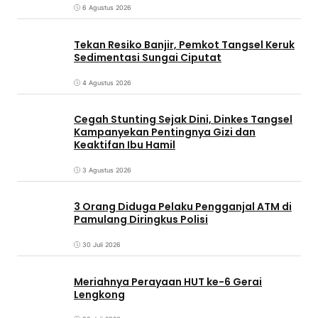
6 Agustus 2026
Tekan Resiko Banjir, Pemkot Tangsel Keruk
Sedimentasi Sungai Ciputat
4 Agustus 2026
Cegah Stunting Sejak Dini, Dinkes Tangsel
Kampanyekan Pentingnya Gizi dan
Keaktifan Ibu Hamil
3 Agustus 2026
3 Orang Diduga Pelaku Pengganjal ATM di
Pamulang Diringkus Polisi
30 Juli 2026
Meriahnya Perayaan HUT ke-6 Gerai
Lengkong