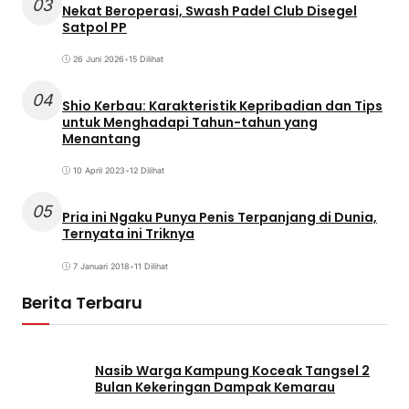
03
Nekat Beroperasi, Swash Padel Club Disegel
Satpol PP
26 Juni 2026
•
15 Dilihat
04
Shio Kerbau: Karakteristik Kepribadian dan Tips
untuk Menghadapi Tahun-tahun yang
Menantang
10 April 2023
•
12 Dilihat
05
Pria ini Ngaku Punya Penis Terpanjang di Dunia,
Ternyata ini Triknya
7 Januari 2018
•
11 Dilihat
Berita Terbaru
Nasib Warga Kampung Koceak Tangsel 2
Bulan Kekeringan Dampak Kemarau