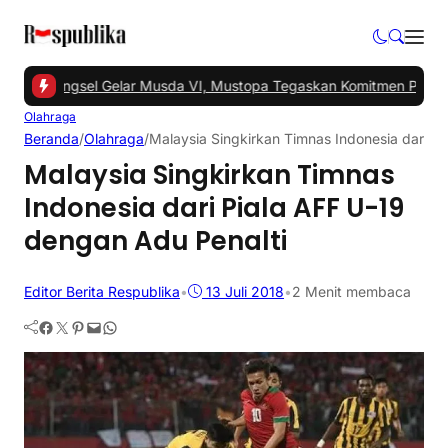
PKS Tangsel Gelar Musda VI, Mustopa Tegaskan Komitmen PKS Maj
Olahraga
Beranda
/
Olahraga
/
Malaysia Singkirkan Timnas Indonesia dari P
Malaysia Singkirkan Timnas
Indonesia dari Piala AFF U-19
dengan Adu Penalti
Editor Berita Respublika
•
13 Juli 2018
•
2 Menit membaca
Facebook
Twitter
Pinterest
Mail
WhatsApp