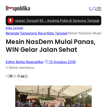
 PKS Majukan Tangsel
|
#2 -
Asrama Polisi di Serpong Tangsel Kebaka
Kota Tangsel
Beranda
/
Tangerang Raya
/
Kota Tangsel
/
Mesin NasDem Mulai Pan
Mesin NasDem Mulai Panas,
WIN Gelar Jalan Sehat
Editor Berita Respublika
•
13 Agustus 2018
•
2 Menit membaca
Facebook
Twitter
Pinterest
Mail
WhatsApp