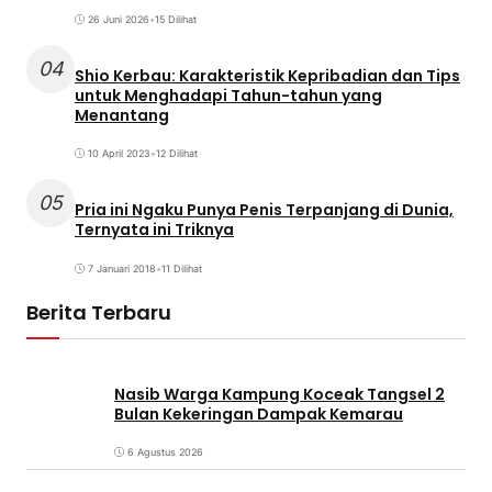
26 Juni 2026
•
15 Dilihat
04
Shio Kerbau: Karakteristik Kepribadian dan Tips
untuk Menghadapi Tahun-tahun yang
Menantang
10 April 2023
•
12 Dilihat
05
Pria ini Ngaku Punya Penis Terpanjang di Dunia,
Ternyata ini Triknya
7 Januari 2018
•
11 Dilihat
Berita Terbaru
Nasib Warga Kampung Koceak Tangsel 2
Bulan Kekeringan Dampak Kemarau
6 Agustus 2026