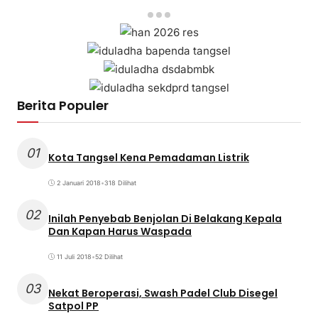
Berita Populer
01
Kota Tangsel Kena Pemadaman Listrik
2 Januari 2018
•
318 Dilihat
02
Inilah Penyebab Benjolan Di Belakang Kepala
Dan Kapan Harus Waspada
11 Juli 2018
•
52 Dilihat
03
Nekat Beroperasi, Swash Padel Club Disegel
Satpol PP