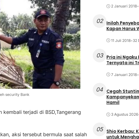
2 Januari 2018
•
02
Inilah Penyeb
Kapan Harus
11 Juli 2018
•
32 
03
Pria ini Ngaku
Ternyata ini T
7 Januari 2018
•
04
Cegah Stuntin
eh security Bank
Kampanyekan P
Hamil
kembali terjadi di BSD,Tangerang
3 Agustus 2026
05
Shio Kerbau: K
an, aksi tersebut bermula saat salah
untuk Mengha