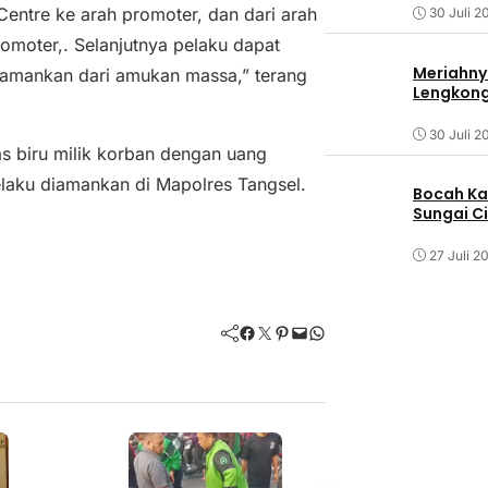
entre ke arah promoter, dan dari arah
30 Juli 2
omoter,. Selanjutnya pelaku dapat
Meriahny
iamankan dari amukan massa,” terang
Lengkon
30 Juli 2
as biru milik korban dengan uang
laku diamankan di Mapolres Tangsel.
Bocah Ka
Sungai C
27 Juli 2
Facebook
Twitter
Pinterest
Mail
WhatsApp