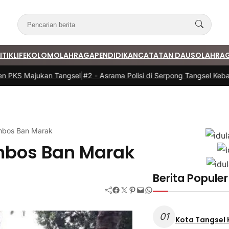
ITIK
LIFE
KOLOM
OLAHRAGA
PENDIDIKAN
CATATAN DAUS
OLAHRA
PKS Majukan Tangsel
|
#2 -
Asrama Polisi di Serpong Tangsel Kebaka
bos Ban Marak
bos Ban Marak
Berita Populer
Facebook
Twitter
Pinterest
Mail
WhatsApp
01
Kota Tangsel