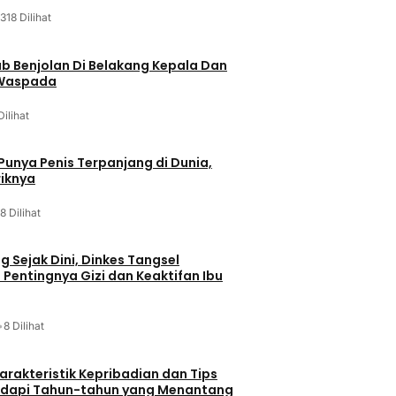
318 Dilihat
ab Benjolan Di Belakang Kepala Dan
 Waspada
Dilihat
 Punya Penis Terpanjang di Dunia,
riknya
8 Dilihat
g Sejak Dini, Dinkes Tangsel
entingnya Gizi dan Keaktifan Ibu
•
8 Dilihat
arakteristik Kepribadian dan Tips
dapi Tahun-tahun yang Menantang