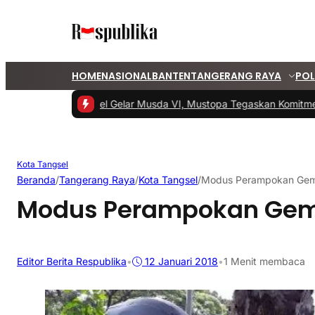
HOME
NASIONAL
BANTEN
TANGERANG RAYA
POL
#1 -
PKS Tangsel Gelar Musda VI, Mustopa Tegaskan Komitmen 
Kota Tangsel
Beranda
/
Tangerang Raya
/
Kota Tangsel
/
Modus Perampokan Gem
Modus Perampokan Gem
Editor Berita Respublika
•
12 Januari 2018
•
1 Menit membaca