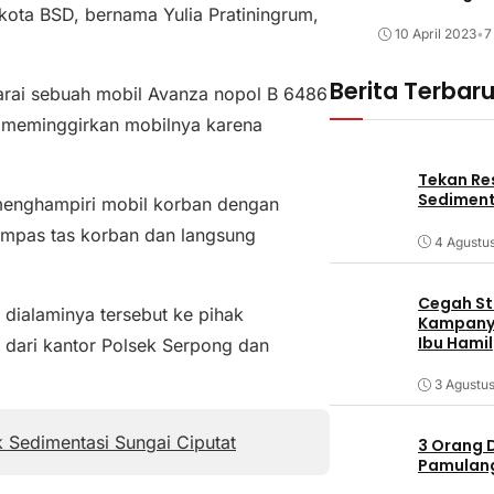
kota BSD, bernama Yulia Pratiningrum,
10 April 2023
•
7
Berita Terbar
arai sebuah mobil Avanza nopol B 6486
n meminggirkan mobilnya karena
Tekan Res
Sediment
menghampiri mobil korban dengan
mpas tas korban dan langsung
4 Agustu
Cegah Stu
dialaminya tersebut ke pihak
Kampanye
Ibu Hamil
r dari kantor Polsek Serpong dan
3 Agustu
k Sedimentasi Sungai Ciputat
3 Orang 
Pamulang 