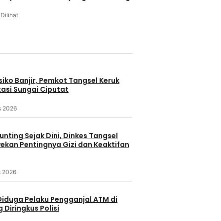
 Dilihat
u
iko Banjir, Pemkot Tangsel Keruk
asi Sungai Ciputat
s 2026
nting Sejak Dini, Dinkes Tangsel
kan Pentingnya Gizi dan Keaktifan
s 2026
Diduga Pelaku Pengganjal ATM di
Diringkus Polisi