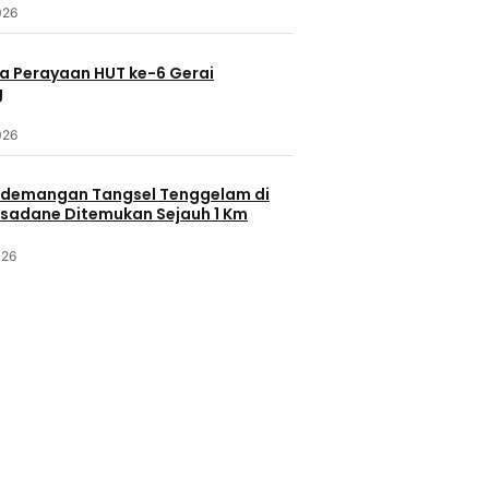
026
a Perayaan HUT ke-6 Gerai
g
026
demangan Tangsel Tenggelam di
isadane Ditemukan Sejauh 1 Km
026