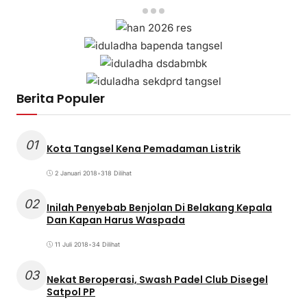
Berita Populer
01
Kota Tangsel Kena Pemadaman Listrik
2 Januari 2018
•
318 Dilihat
02
Inilah Penyebab Benjolan Di Belakang Kepala
Dan Kapan Harus Waspada
11 Juli 2018
•
34 Dilihat
03
Nekat Beroperasi, Swash Padel Club Disegel
Satpol PP