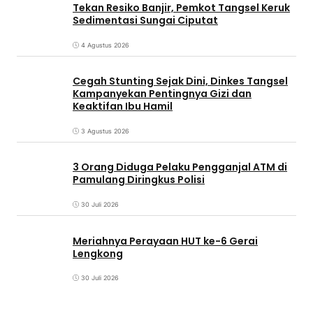
Tekan Resiko Banjir, Pemkot Tangsel Keruk
Sedimentasi Sungai Ciputat
4 Agustus 2026
Cegah Stunting Sejak Dini, Dinkes Tangsel
Kampanyekan Pentingnya Gizi dan
Keaktifan Ibu Hamil
3 Agustus 2026
3 Orang Diduga Pelaku Pengganjal ATM di
Pamulang Diringkus Polisi
30 Juli 2026
Meriahnya Perayaan HUT ke-6 Gerai
Lengkong
30 Juli 2026