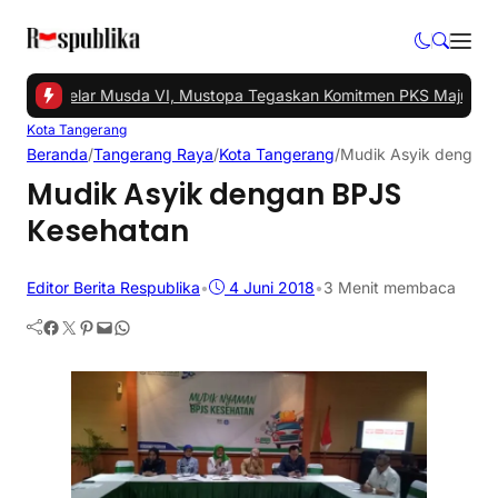
gsel Gelar Musda VI, Mustopa Tegaskan Komitmen PKS Majukan Ta
Kota Tangerang
Beranda
/
Tangerang Raya
/
Kota Tangerang
/
Mudik Asyik dengan 
Mudik Asyik dengan BPJS
Kesehatan
Editor Berita Respublika
•
4 Juni 2018
•
3 Menit membaca
Facebook
Twitter
Pinterest
Mail
WhatsApp