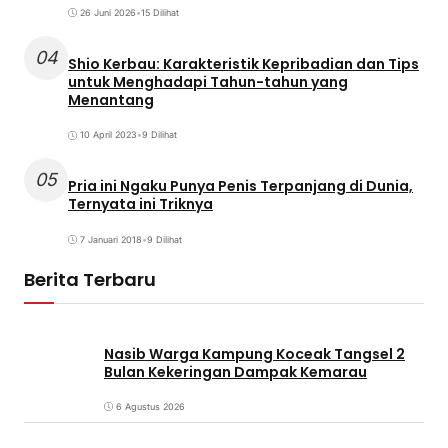
26 Juni 2026
•
15 Dilihat
04
Shio Kerbau: Karakteristik Kepribadian dan Tips
untuk Menghadapi Tahun-tahun yang
Menantang
10 April 2023
•
9 Dilihat
05
Pria ini Ngaku Punya Penis Terpanjang di Dunia,
Ternyata ini Triknya
7 Januari 2018
•
9 Dilihat
Berita Terbaru
Nasib Warga Kampung Koceak Tangsel 2
Bulan Kekeringan Dampak Kemarau
6 Agustus 2026