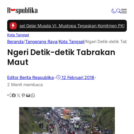
KS Tangsel Gelar Musda VI, Mustopa Tegaskan Komitmen PKS Maju
Kota Tangsel
Beranda
/
Tangerang Raya
/
Kota Tangsel
/
Ngeri Detik-detik Tabra
Ngeri Detik-detik Tabrakan
Maut
Editor Berita Respublika
•
12 Februari 2018
•
2 Menit membaca
Facebook
Twitter
Pinterest
Mail
WhatsApp