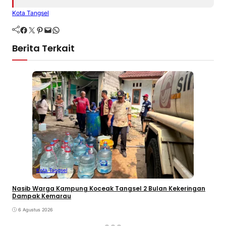
Kota Tangsel
Facebook
Twitter
Pinterest
Mail
WhatsApp
Berita Terkait
Kota Tangsel
Nasib Warga Kampung Koceak Tangsel 2 Bulan Kekeringan
Dampak Kemarau
6 Agustus 2026