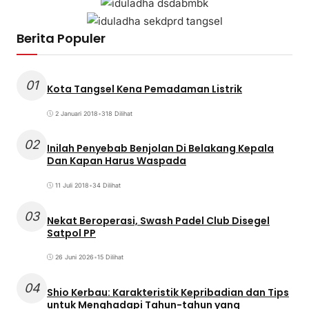
Berita Populer
01
Kota Tangsel Kena Pemadaman Listrik
2 Januari 2018
•
318 Dilihat
02
Inilah Penyebab Benjolan Di Belakang Kepala
Dan Kapan Harus Waspada
11 Juli 2018
•
34 Dilihat
03
Nekat Beroperasi, Swash Padel Club Disegel
Satpol PP
26 Juni 2026
•
15 Dilihat
04
Shio Kerbau: Karakteristik Kepribadian dan Tips
untuk Menghadapi Tahun-tahun yang