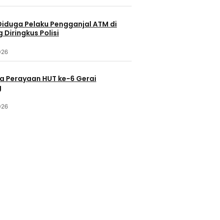
Diduga Pelaku Pengganjal ATM di
Diringkus Polisi
026
a Perayaan HUT ke-6 Gerai
g
026
Ko
Kota Tangerang
ang
Life
Tanggul 
Pencemaran Air Akibat
Ramadhan