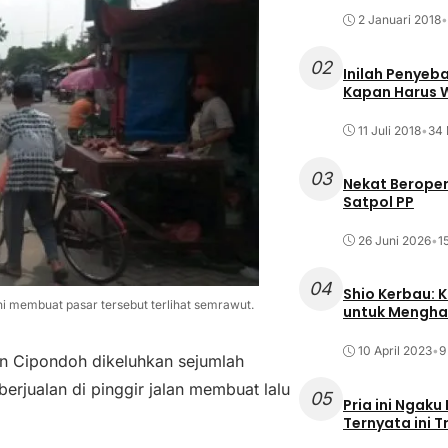
2 Januari 2018
•
02
Inilah Penyeb
Kapan Harus
11 Juli 2018
•
34 
03
Nekat Beroper
Satpol PP
26 Juni 2026
•
1
04
Shio Kerbau: K
ni membuat pasar tersebut terlihat semrawut.
untuk Mengha
10 April 2023
•
9
an Cipondoh dikeluhkan sejumlah
rjualan di pinggir jalan membuat lalu
05
Pria ini Ngaku
Ternyata ini T