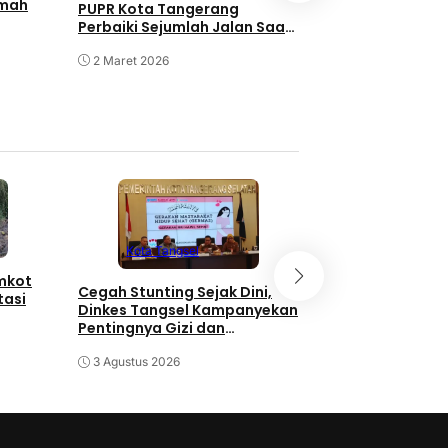
umah
PUPR Kota Tangerang
hadir di Howard
Perbaiki Sejumlah Jalan Saat
Wyndham Tang
Malam Hari
2 Maret 2026
17 Februari 2026
Kota Tangse
Kota Tangsel
emkot
3 Orang Diduga
Cegah Stunting Sejak Dini,
tasi
Pengganjal ATM
Dinkes Tangsel Kampanyekan
Diringkus Polisi
Pentingnya Gizi dan
Keaktifan Ibu Hamil
30 Juli 2026
3 Agustus 2026