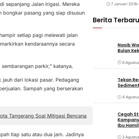
i sepanjang Jalan Irigasi. Mereka
7 Januari 2018
•
 bongkar pasang yang siap disusun
Berita Terbar
ampir setiap pagi melewati jalan
emarkirkan kendaraannya secara
Nasib Wa
Bulan Ke
6 Agustu
g sembarangan parkir,” katanya.
Tekan Res
 jauh dari lokasi pasar. Pedagang
Sediment
 berjualan. Sampah yang berserakan
4 Agustu
Cegah Stu
ota Tangerang Soal Mitigasi Bencana
Kampanye
Ibu Hamil
ah tiap satu atau dua jam. Jadinya
3 Agustu