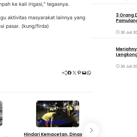
ah ke kali irigasi,” tegasnya.
3 Orang 
gu aktivitas masyarakat lainnya yang
Pamulang 
i pasar. (kung/firda)
30 Juli 2
Meriahny
Lengkon
30 Juli 2
Facebook
Twitter
Pinterest
Mail
WhatsApp
Kota Tangerang
Kota Tanger
Hindari Kemacetan, Dinas
Keistimewaan 