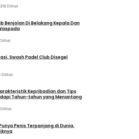
318 Dilihat
ab Benjolan Di Belakang Kepala Dan
 Waspada
Dilihat
asi, Swash Padel Club Disegel
5 Dilihat
arakteristik Kepribadian dan Tips
dapi Tahun-tahun yang Menantang
 Dilihat
 Punya Penis Terpanjang di Dunia,
riknya