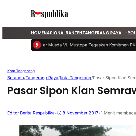
HOME
NASIONAL
BANTEN
TANGERANG RAYA
POL
1 -
PKS Tangsel Gelar Musda VI, Mustopa Tegaskan Komitmen PKS M
Kota Tangerang
Beranda
/
Tangerang Raya
/
Kota Tangerang
/
Pasar Sipon Kian Se
Pasar Sipon Kian Semra
Editor Berita Respublika
•
8 November 2017
•
1 Menit membaca