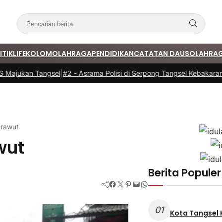
ITIK
LIFE
KOLOM
OLAHRAGA
PENDIDIKAN
CATATAN DAUS
OLAHRA
ajukan Tangsel
|
#2 -
Asrama Polisi di Serpong Tangsel Kebakaran, 1
mrawut
wut
Berita Populer
Facebook
Twitter
Pinterest
Mail
WhatsApp
01
Kota Tangsel