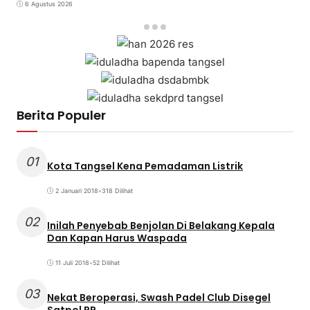
6 Agustus 2026
Berita Populer
01
Kota Tangsel Kena Pemadaman Listrik
2 Januari 2018
•
318 Dilihat
02
Inilah Penyebab Benjolan Di Belakang Kepala
Dan Kapan Harus Waspada
11 Juli 2018
•
52 Dilihat
03
Nekat Beroperasi, Swash Padel Club Disegel