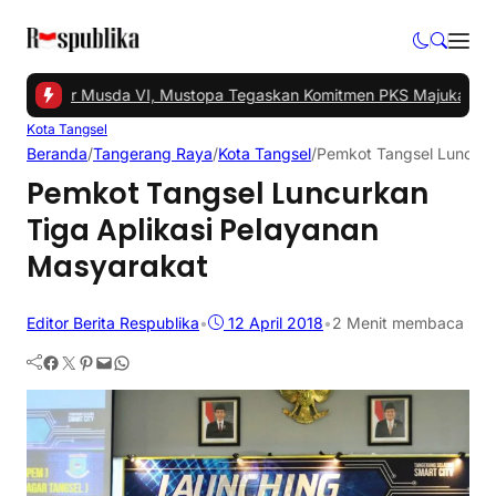
el Gelar Musda VI, Mustopa Tegaskan Komitmen PKS Majukan Tang
Kota Tangsel
Beranda
/
Tangerang Raya
/
Kota Tangsel
/
Pemkot Tangsel Luncurk
Pemkot Tangsel Luncurkan
Tiga Aplikasi Pelayanan
Masyarakat
Editor Berita Respublika
•
12 April 2018
•
2 Menit membaca
Facebook
Twitter
Pinterest
Mail
WhatsApp