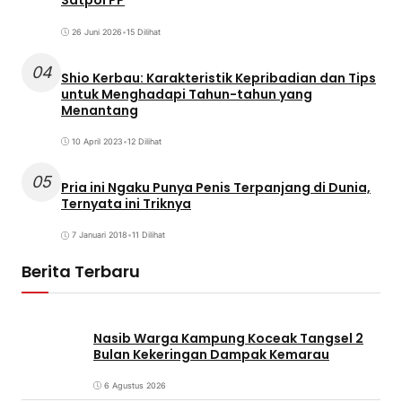
Satpol PP
26 Juni 2026
•
15 Dilihat
04
Shio Kerbau: Karakteristik Kepribadian dan Tips
untuk Menghadapi Tahun-tahun yang
Menantang
10 April 2023
•
12 Dilihat
05
Pria ini Ngaku Punya Penis Terpanjang di Dunia,
Ternyata ini Triknya
7 Januari 2018
•
11 Dilihat
Berita Terbaru
Nasib Warga Kampung Koceak Tangsel 2
Bulan Kekeringan Dampak Kemarau
6 Agustus 2026