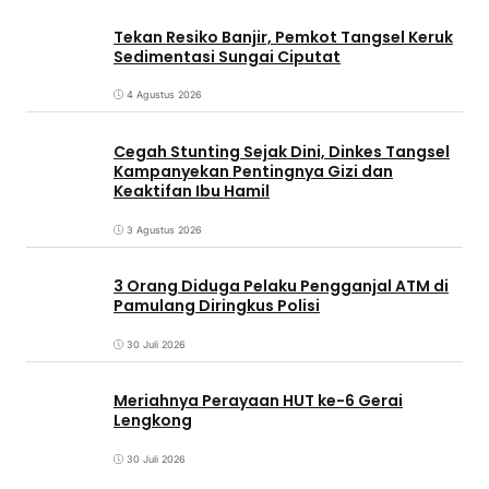
Tekan Resiko Banjir, Pemkot Tangsel Keruk
Sedimentasi Sungai Ciputat
4 Agustus 2026
Cegah Stunting Sejak Dini, Dinkes Tangsel
Kampanyekan Pentingnya Gizi dan
Keaktifan Ibu Hamil
3 Agustus 2026
3 Orang Diduga Pelaku Pengganjal ATM di
Pamulang Diringkus Polisi
30 Juli 2026
Meriahnya Perayaan HUT ke-6 Gerai
Lengkong
30 Juli 2026