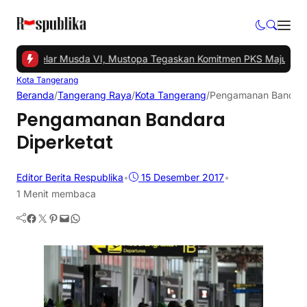
ngsel Gelar Musda VI, Mustopa Tegaskan Komitmen PKS Majukan Ta
Kota Tangerang
Beranda
/
Tangerang Raya
/
Kota Tangerang
/
Pengamanan Bandara
Pengamanan Bandara
Diperketat
Editor Berita Respublika
•
15 Desember 2017
•
1 Menit membaca
Facebook
Twitter
Pinterest
Mail
WhatsApp