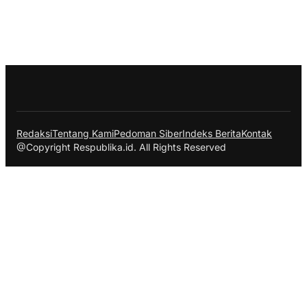
Redaksi
Tentang Kami
Pedoman Siber
Indeks Berita
Kontak
@Copyright Respublika.id. All Rights Reserved