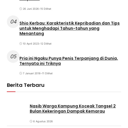
26 Juni 2026
•
15 Dilihat
04
Shio Kerbau: Karakteristik Kepribadian dan Tips
untuk Menghadapi Tahun-tahun yang
Menantang
10 April 2023
•
12 Dilihat
05
Pria ini Ngaku Punya Penis Terpanjang di Dunia,
Ternyata ini Triknya
7 Januari 2018
•
11 Dilihat
Berita Terbaru
Nasib Warga Kampung Koceak Tangsel 2
Bulan Kekeringan Dampak Kemarau
6 Agustus 2026