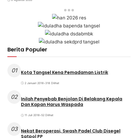
Berita Populer
01
Kota Tangsel Kena Pemadaman Listrik
2 Januari 2018
•
318 Dilihat
02
Inilah Penyebab Benjolan Di Belakang Kepala
Dan Kapan Harus Waspada
11 Juli 2018
•
52 Dilihat
03
Nekat Beroperasi, Swash Padel Club Disegel
Satpol PP